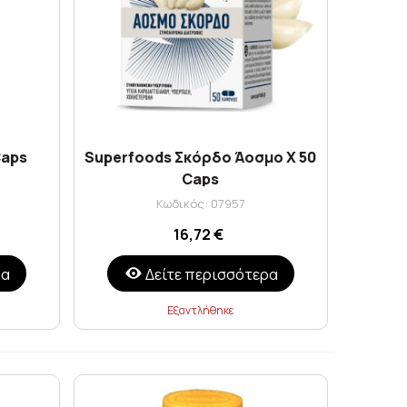
Caps
Superfoods Σκόρδο Άοσμο X 50
Caps
Κωδικός: 07957
16,72 €
ρα
Δείτε περισσότερα
Εξαντλήθηκε