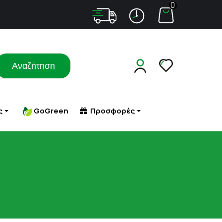
0
Αναζήτηση
ς
GoGreen
Προσφορές
Σ ΜΕ
ΑΔΥΝΑΤΙΣΜΑ
ΠΕΠΤΙΚΟ (ΦΟΥΣΚΩΜΑ - ΔΥΣΠΕΨΙΑ)
ΤΑ
ΠΕΤΡΑ - ΑΜΜΟΣ ΣΤΟΥΣ ΝΕΦΡΟΥΣ
ΑΔΥΝΑΤΙΣΜΑ - ΣΥΣΦΙΞΗ
ΠΙΕΣΗ
ΜΑΤΑ
ΚΥΤΤΑΡΙΤΙΔΑ
ΠΟΛΥΚΥΣΤΙΚΕΣ ΩΟΘΗΚΕΣ
 ΕΡΕΘΙΣΜΟΙ-
ΣΥΜΠΛΗΡΩΜΑΤΑ ΔΙΑΤΡΟΦΗΣ
ΠΟΝΟΚΕΦΑΛΟΣ
ΥΚΗΤΙΑΣΗ
ΣΥΣΦΙΞΗ ΣΤΗΘΟΥΣ
ΠΡΟΒΛΗΜΑΤΑ ΟΡΑΣΗΣ
ΠΡΟΣΤΑΤΗΣ
ΡΟΧΑΛΗΤΟ