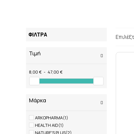
ΤΑΤΟΥΑΖ
ΑΝΤΙΦΛΕΓΜΟΝΩΔΗ
ΑΠΟΤΟΞΙΝΩΣΗ
ΑΠΟΤΟΞΙΝΩΣΗ ΣΥΚΩ
ΑΡΘΡΙΤΙΔΑ
ΦΙΛΤΡΑ
ΑΣΦΑΛΕΣ ΜΑΥΡΙΣΜΑ
Επιλέξ
ΑΦΥΔΑΤΩΣΗ
ΒΗΧΑΣ/ ΛΟΙΜΩΞΕΙΣ/
Τιμή
ΓΑΣΤΡΕΝΤΕΡΙΚΟ
ΔΙΑΒΗΤΗΣ
ΔΙΑΡΡΟΙΑ
8,00 €
-
47,00 €
ΔΥΣΑΝΕΞΙΑ ΣΤΗ ΛΑ
ΕΝΙΣΧΥΣΗ ΑΝΟΣΟΠΟ
Μάρκα
ARKOPHARMA
(1)
HEALTH AID
(1)
NATURE'S PLUS
(2)