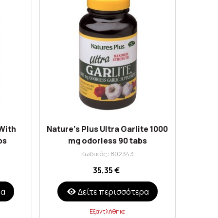
With
Nature's Plus Ultra Garlite 1000
ps
mg odorless 90 tabs
Κωδικός: 802343
35,35 €
ρα
Δείτε περισσότερα
Εξαντλήθηκε