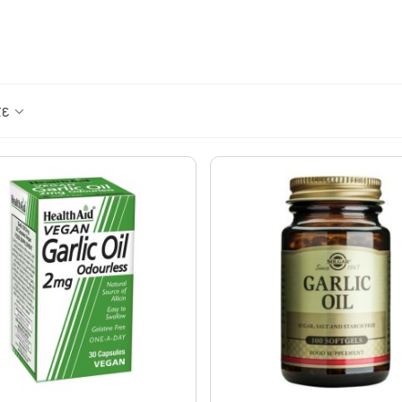
ΟΥΛΕΣ - ΣΗΜ
ΘΥΡΕΟΕΙΔΗΣ
ΨΩΡΙΑΣΗ
ΚΑΤΑΚΡΑΤΗΣΗ ΥΓΡΩΝ - ΔΙΟΥΡΗΤΙΚΑ
ΤΙΟΥ
ΚΡΥΟΛΟΓΗΜΑ
ΚΥΤΤΑΡΙΤΙΔΑ
ΜΝΗΜΗ - ΝΟΗΤΙΚΕΣ ΛΕΙΤΟΥΡΓΙΕΣ
τε
ΜΥΪΚΟΙ ΠΟΝΟΙ - ΠΙΑΣΙΜΑΤΑ
 ΙΩΣΕΙΣ
ΝΑΥΤΙΑ
ΝΕΥΡΟΠΑΘΗΤΙΚΟΣ ΠΟΝΟΣ - ΧΡΟΝΙΟΣ Π
ΝΥΧΙΑ - ΜΑΛΛΙΑ - ΔΕΡΜΑ
ΟΣΤΑ & ΠΡΟΒΛΗΜΑΤΑ ΑΡΘΡΩΣΕΩΝ
ΚΤΟΖΗ
ΟΣΤΕΟΠΟΡΩΣΗ
ΙΗΤΙΚΟΥ
ΟΥΡΙΚΟ ΟΞΥ
ΟΥΡΟΠΟΙΗΤΙΚΟ