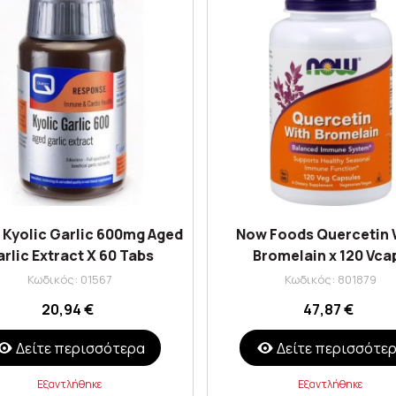
 Kyolic Garlic 600mg Aged
Now Foods Quercetin 
rlic Extract X 60 Tabs
Bromelain x 120 Vca
Κωδικός: 01567
Κωδικός: 801879
20,94 €
47,87 €
Δείτε περισσότερα
Δείτε περισσότε
Εξαντλήθηκε
Εξαντλήθηκε