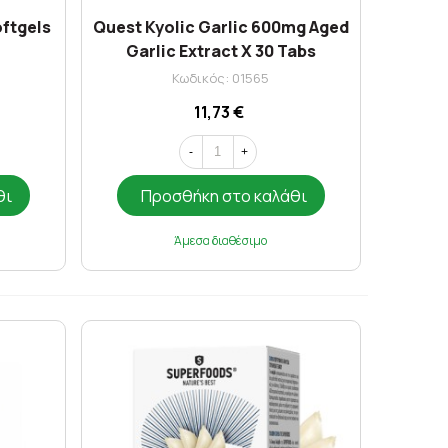
oftgels
Quest Kyolic Garlic 600mg Aged
Garlic Extract X 30 Tabs
Κωδικός: 01565
11,73 €
-
+
θι
Προσθήκη στο καλάθι
Άμεσα διαθέσιμο