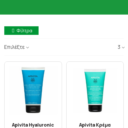
Φίλτρα
Επιλέξτε
3
Apivita Hyaluronic
Apivita Κρέμα