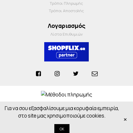
Τρόποι Πληρωμής
Τρόποι Αποστολής
Λογαριασμός
Λίστα Επιθυμιών
Για να σου εξασφαλίσουμε μια κορυφαία εμπειρία,
Anosiapharmacy © 2026 - All Rights Reserved
στο site μας χρησιμοποιούμε cookies.
Powered by
CloudOn
×
OK
Κορυφή