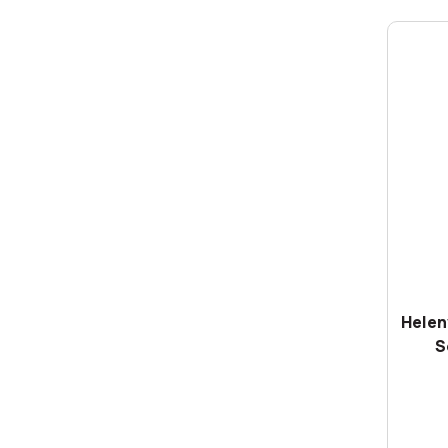
Helen
S