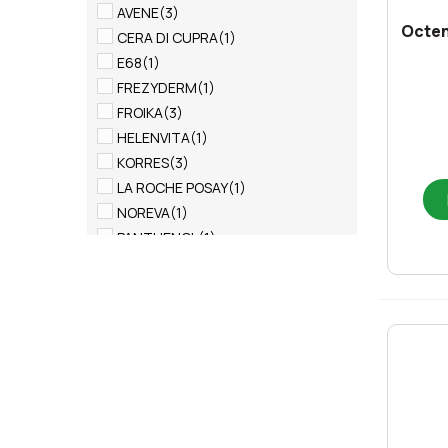
AVENE
(3)
Octen
CERA DI CUPRA
(1)
E68
(1)
FREZYDERM
(1)
FROIKA
(3)
HELENVITA
(1)
KORRES
(3)
LA ROCHE POSAY
(1)
NOREVA
(1)
PANTHENOL
(1)
RILASTIL
(1)
Schulke & mayr
(1)
SEBAMED
(1)
Sostar
(1)
SYNCHROLINE
(2)
TECNOSKIN
(1)
THERMALE MED
(1)
URIAGE
(3)