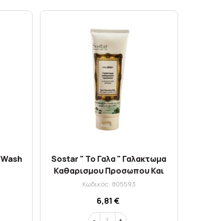
t Wash
Sostar " Το Γαλα " Γαλακτωμα
Καθαρισμου Προσωπου Και
Ματιων 150ml
Κωδικός: 805593
6,81 €
-
+