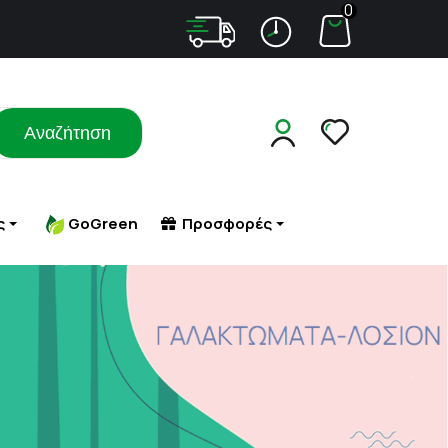
0
Αναζήτηση
ς
GoGreen
Προσφορές
Σ ΜΕ
ΑΔΥΝΑΤΙΣΜΑ
ΠΕΠΤΙΚΟ (ΦΟΥΣΚΩΜΑ - ΔΥΣΠΕΨΙΑ)
ΤΑ
ΠΕΤΡΑ - ΑΜΜΟΣ ΣΤΟΥΣ ΝΕΦΡΟΥΣ
ΑΔΥΝΑΤΙΣΜΑ - ΣΥΣΦΙΞΗ
ΠΙΕΣΗ
ΜΑΤΑ
ΚΥΤΤΑΡΙΤΙΔΑ
ΠΟΛΥΚΥΣΤΙΚΕΣ ΩΟΘΗΚΕΣ
 ΕΡΕΘΙΣΜΟΙ-
ΣΥΜΠΛΗΡΩΜΑΤΑ ΔΙΑΤΡΟΦΗΣ
ΠΟΝΟΚΕΦΑΛΟΣ
ΥΚΗΤΙΑΣΗ
ΣΥΣΦΙΞΗ ΣΤΗΘΟΥΣ
ΠΡΟΒΛΗΜΑΤΑ ΟΡΑΣΗΣ
ΠΡΟΣΤΑΤΗΣ
ΡΟΧΑΛΗΤΟ