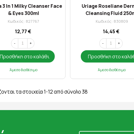
a 3 In 1 Milky Cleanser Face
Uriage Roseliane De
& Eyes 300ml
Cleansing Fluid 250
Κωδικός: 827767
Κωδικός: 830809
12,77 €
14,45 €
-
+
-
+
Προσθήκη στο καλάθι
Προσθήκη στο καλά
Άμεσα διαθέσιμο
Άμεσα διαθέσιμο
ονται τα στοιχεία 1-12 από σύνολο 38