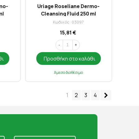
rmo-
Uriage Roseliane Dermo-
ml
Cleansing Fluid 250 ml
Κωδικός: 03097
15,81 €
-
+
θι
Προσθήκη στο καλάθι
Άμεσα διαθέσιμο
Επόμενο
1
2
3
4