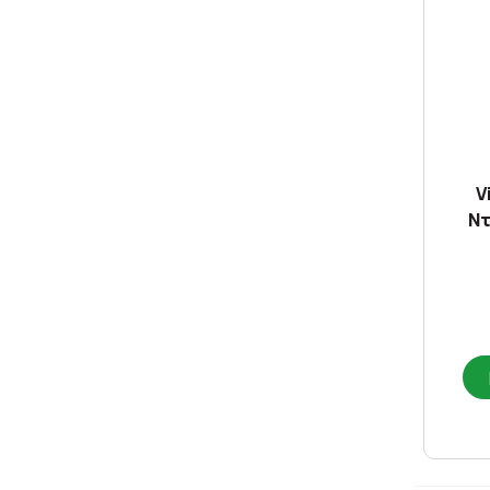
VERSION
(1)
VICHY
(4)
V
Ντ