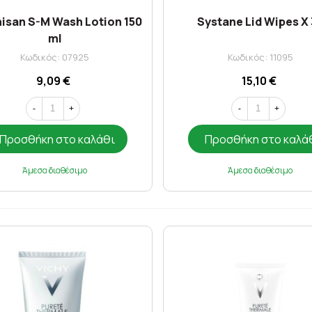
isan S-M Wash Lotion 150
Systane Lid Wipes X
ml
Κωδικός: 07925
Κωδικός: 11095
9,09 €
15,10 €
-
+
-
+
Προσθήκη στο καλάθι
Προσθήκη στο καλά
Άμεσα διαθέσιμο
Άμεσα διαθέσιμο