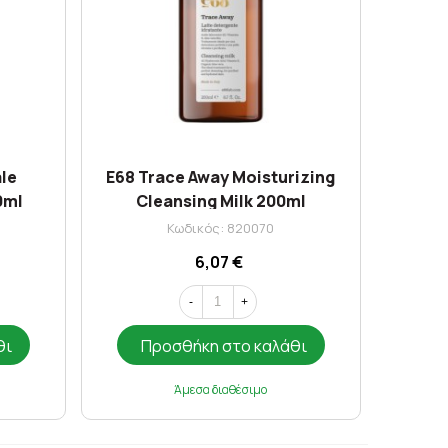
ale
E68 Trace Away Moisturizing
0ml
Cleansing Milk 200ml
Κωδικός: 820070
6,07 €
-
+
θι
Προσθήκη στο καλάθι
Άμεσα διαθέσιμο