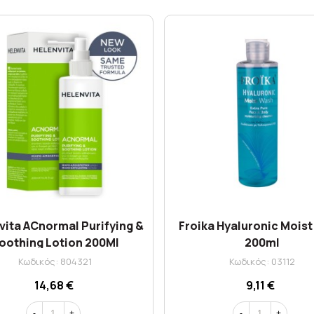
vita ACnormal Purifying &
Froika Hyaluronic Mois
oothing Lotion 200Ml
200ml
Κωδικός: 804321
Κωδικός: 03112
14,68 €
9,11 €
-
+
-
+