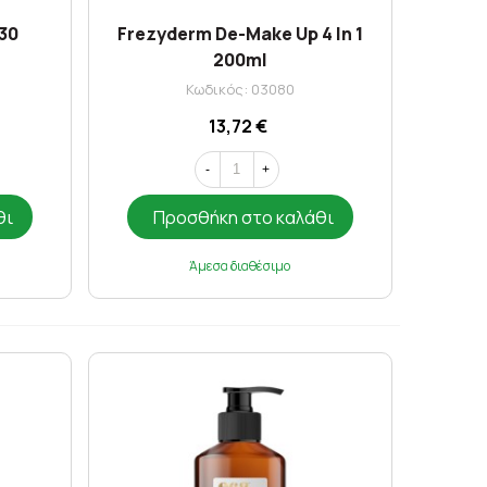
 30
Frezyderm De-Make Up 4 In 1
200ml
Κωδικός: 03080
13,72 €
-
+
θι
Προσθήκη στο καλάθι
Άμεσα διαθέσιμο