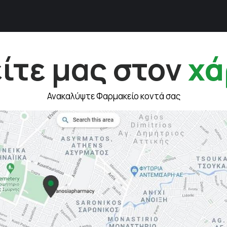
ίτε μας στον
χά
Ανακαλύψτε Φαρμακείο κοντά σας