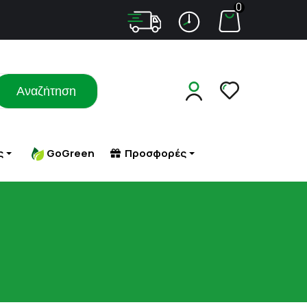
0
Αναζήτηση
ς
GoGreen
Προσφορές
Σ ΜΕ
ΑΔΥΝΑΤΙΣΜΑ
ΠΕΠΤΙΚΟ (ΦΟΥΣΚΩΜΑ - ΔΥΣΠΕΨΙΑ)
ΤΑ
ΠΕΤΡΑ - ΑΜΜΟΣ ΣΤΟΥΣ ΝΕΦΡΟΥΣ
ΑΔΥΝΑΤΙΣΜΑ - ΣΥΣΦΙΞΗ
ΠΙΕΣΗ
ΜΑΤΑ
ΚΥΤΤΑΡΙΤΙΔΑ
ΠΟΛΥΚΥΣΤΙΚΕΣ ΩΟΘΗΚΕΣ
 ΕΡΕΘΙΣΜΟΙ-
ΣΥΜΠΛΗΡΩΜΑΤΑ ΔΙΑΤΡΟΦΗΣ
ΠΟΝΟΚΕΦΑΛΟΣ
ΥΚΗΤΙΑΣΗ
ΣΥΣΦΙΞΗ ΣΤΗΘΟΥΣ
ΠΡΟΒΛΗΜΑΤΑ ΟΡΑΣΗΣ
ΠΡΟΣΤΑΤΗΣ
ΡΟΧΑΛΗΤΟ