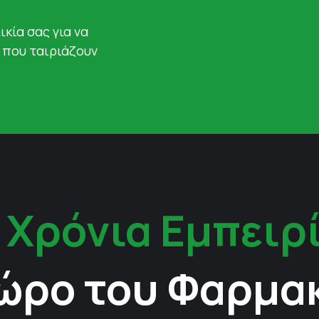
ικία σας για να
 που ταιριάζουν
 Χρόνια Εμπειρ
ώρο του Φαρμα