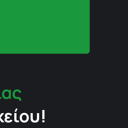
ίας
κείου!