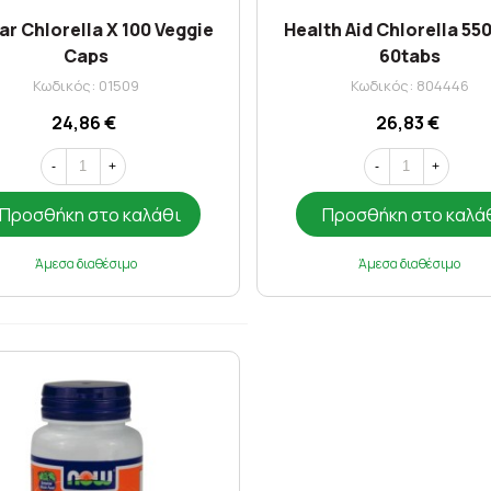
ar Chlorella X 100 Veggie
Health Aid Chlorella 55
Caps
60tabs
Κωδικός: 01509
Κωδικός: 804446
24,86 €
26,83 €
-
+
-
+
Προσθήκη στο καλάθι
Προσθήκη στο καλά
Άμεσα διαθέσιμο
Άμεσα διαθέσιμο