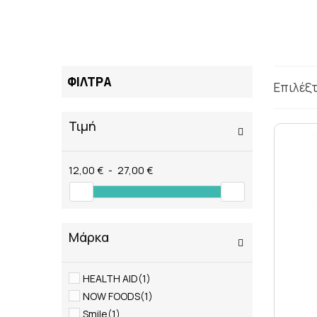
ΤΑΤΟΥΑΖ
ΑΝΤΙΦΛΕΓΜΟΝΩΔΗ
ΑΠΟΤΟΞΙΝΩΣΗ
ΑΠΟΤΟΞΙΝΩΣΗ ΣΥΚΩ
ΑΡΘΡΙΤΙΔΑ
ΦΙΛΤΡΑ
ΑΣΦΑΛΕΣ ΜΑΥΡΙΣΜΑ
Επιλέξ
ΑΦΥΔΑΤΩΣΗ
ΒΗΧΑΣ/ ΛΟΙΜΩΞΕΙΣ/
Τιμή
ΓΑΣΤΡΕΝΤΕΡΙΚΟ
ΔΙΑΒΗΤΗΣ
ΔΙΑΡΡΟΙΑ
12,00 €
-
27,00 €
ΔΥΣΑΝΕΞΙΑ ΣΤΗ ΛΑ
ΕΝΙΣΧΥΣΗ ΑΝΟΣΟΠΟ
Μάρκα
HEALTH AID
(1)
NOW FOODS
(1)
Smile
(1)