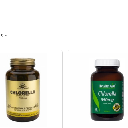
ΟΥΛΕΣ - ΣΗΜ
ΘΥΡΕΟΕΙΔΗΣ
ΨΩΡΙΑΣΗ
ΚΑΤΑΚΡΑΤΗΣΗ ΥΓΡΩΝ - ΔΙΟΥΡΗΤΙΚΑ
ΤΙΟΥ
ΚΡΥΟΛΟΓΗΜΑ
ΚΥΤΤΑΡΙΤΙΔΑ
ΜΝΗΜΗ - ΝΟΗΤΙΚΕΣ ΛΕΙΤΟΥΡΓΙΕΣ
τε
ΜΥΪΚΟΙ ΠΟΝΟΙ - ΠΙΑΣΙΜΑΤΑ
 ΙΩΣΕΙΣ
ΝΑΥΤΙΑ
ΝΕΥΡΟΠΑΘΗΤΙΚΟΣ ΠΟΝΟΣ - ΧΡΟΝΙΟΣ Π
ΝΥΧΙΑ - ΜΑΛΛΙΑ - ΔΕΡΜΑ
ΟΣΤΑ & ΠΡΟΒΛΗΜΑΤΑ ΑΡΘΡΩΣΕΩΝ
ΚΤΟΖΗ
ΟΣΤΕΟΠΟΡΩΣΗ
ΙΗΤΙΚΟΥ
ΟΥΡΙΚΟ ΟΞΥ
ΟΥΡΟΠΟΙΗΤΙΚΟ