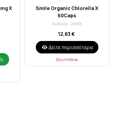
0mg X
Smile Organic Chlorella X
60Caps
Κωδικός: 09818
12,83 €
Δείτε περισσότερα
θι
Εξαντλήθηκε