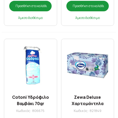
Προσθήκη στο καλάθι
Προσθήκη στο καλάθι
Άμεσα διαθέσιμο
Άμεσα διαθέσιμο
Cotoni Υδρόφιλο
Zewa Deluxe
Βαμβάκι 70gr
Χαρτομάντηλα
Επιτραπέζια 3φύλλων
Κωδικός: 806675
Κωδικός: 821849
90 Τμχ