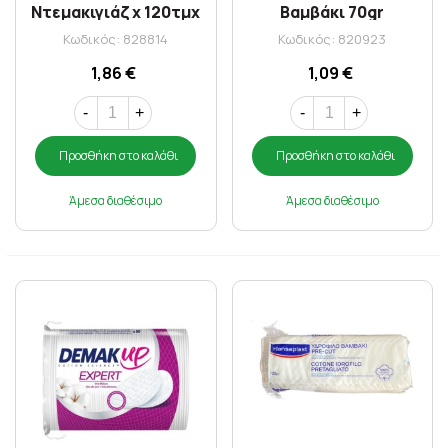
Ντεμακιγιάζ x 120τμχ
Βαμβάκι 70gr
Κωδικός: 828814
Κωδικός: 820923
1,86 €
1,09 €
-
+
-
+
Προσθήκη στο καλάθι
Προσθήκη στο καλάθι
Άμεσα διαθέσιμο
Άμεσα διαθέσιμο