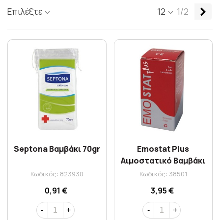
Επ
Επιλέξτε
12
1/2
Septona Βαμβάκι 70gr
Emostat Plus
Αιμοστατικό Βαμβάκι
2gr
Κωδικός: 823930
Κωδικός: 38501
0,91 €
3,95 €
-
+
-
+