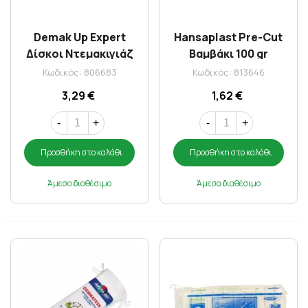
Demak Up Expert
Hansaplast Pre-Cut
Δίσκοι Ντεμακιγιάζ
Βαμβάκι 100 gr
Οβάλ 50 τμχ
Κωδικός: 806683
Κωδικός: 813646
3,29 €
1,62 €
-
+
-
+
Προσθήκη στο καλάθι
Προσθήκη στο καλάθι
Άμεσα διαθέσιμο
Άμεσα διαθέσιμο