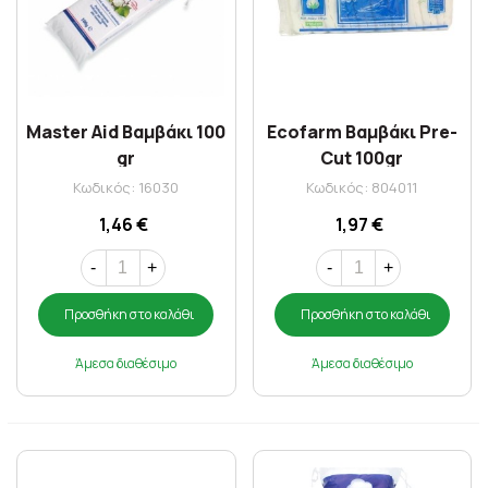
Master Aid Βαμβάκι 100
Ecofarm Βαμβάκι Pre-
gr
Cut 100gr
Κωδικός: 16030
Κωδικός: 804011
1,46 €
1,97 €
-
+
-
+
Προσθήκη στο καλάθι
Προσθήκη στο καλάθι
Άμεσα διαθέσιμο
Άμεσα διαθέσιμο