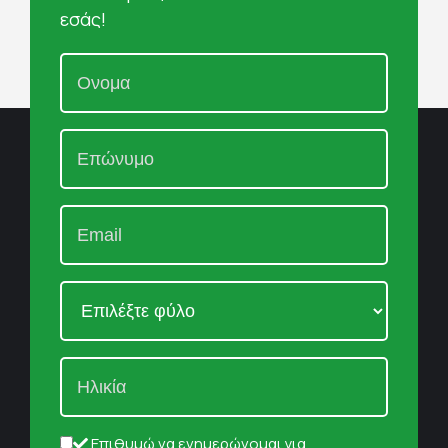
εσάς!
Επιθυμώ να ενημερώνομαι για