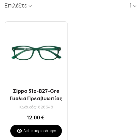
Επιλέξτε
1
Zippo 31z-B27-Gre
Γυαλιά Πρεσβυωπίας
Με Βαθμό 2.00
Κωδικός: 826348
12,00 €
Δείτε περισσότερα