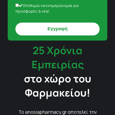
Επιθυμώ να ενημερώνομαι για
προσφορές & νέα!
25 Χρόνια
Εμπειρίας
στο χώρο του
Φαρμακείου!
Το anosiapharmacy.gr αποτελεί την