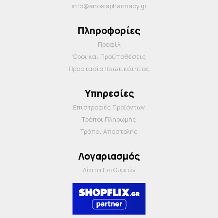
info@anosiapharmacy.gr
Πληροφορίες
Προφίλ
Όροι και Προΰποθέσεις
Προστασία Ιδιωτικότητας
Υπηρεσίες
Επιστροφές Προϊόντων
Τρόποι Πληρωμής
Τρόποι Αποστολής
Λογαριασμός
Λίστα Επιθυμιών