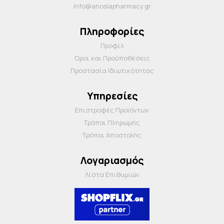
info@anosiapharmacy.gr
Πληροφορίες
Προφίλ
Όροι και Προΰποθέσεις
Προστασία Ιδιωτικότητας
Υπηρεσίες
Επιστροφές Προϊόντων
Τρόποι Πληρωμής
Τρόποι Αποστολής
Λογαριασμός
Λίστα Επιθυμιών