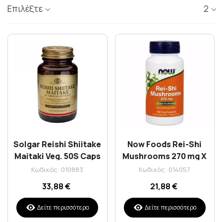
Επιλέξτε
2
Solgar Reishi Shiitake
Now Foods Rei-Shi
Maitaki Veg. 50S Caps
Mushrooms 270 mg X
100 Caps
Κωδικός: 010883
Κωδικός: 014057
33,88 €
21,88 €
Δείτε περισσότερα
Δείτε περισσότερα