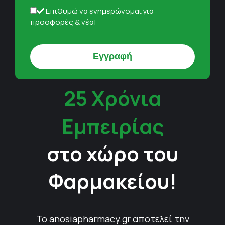
Επιθυμώ να ενημερώνομαι για
προσφορές & νέα!
25 Χρόνια
Εμπειρίας
στο χώρο του
Φαρμακείου!
Το anosiapharmacy.gr αποτελεί την