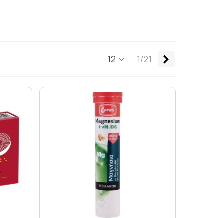
Επόμενο
12
1/21