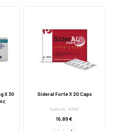
g X 30
Sideral Forte X 20 Caps
ες
Κωδικός: 14590
16,89 €
-
+