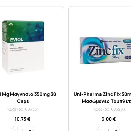
ol Mg Μαγνήσιο 350mg 30
Uni-Pharma Zinc Fix 50m
Caps
Μασώμενες Ταμπλέτ
Κωδικός: 805361
Κωδικός: 805233
10,75 €
6,00 €
-
+
-
+