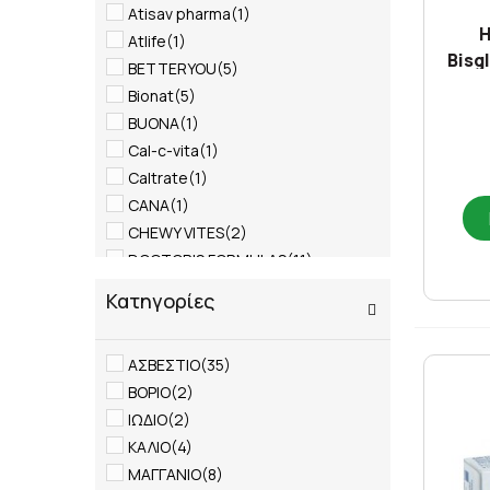
Atisav pharma
(1)
H
Atlife
(1)
Bisg
BETTERYOU
(5)
Bionat
(5)
BUONA
(1)
Cal-c-vita
(1)
Caltrate
(1)
CANA
(1)
CHEWY VITES
(2)
DOCTOR'S FORMULAS
(11)
EVIOL
(1)
Κατηγορίες
Excess med
(1)
Ezira
(1)
ΑΣΒΕΣΤΙΟ
(35)
FARMELLAS
(1)
ΒΟΡΙΟ
(2)
GENECOM
(1)
ΙΩΔΙΟ
(2)
GEOPLAN NUTRACEUTICALS
(2)
ΚΑΛΙΟ
(4)
HEALTH AID
(15)
ΜΑΓΓΑΝΙΟ
(8)
Health pro
(1)