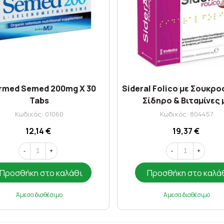
ermed Semed 200mg X 30
Sideral Folico με Σουκρ
Tabs
Σίδηρο & Βιταμίνες 
Γλυκαντικά 30 φακελί
Κωδικός: 01060
Κωδικός: 804457
12,14 €
19,37 €
-
+
-
+
Προσθήκη στο καλάθι
Προσθήκη στο καλά
Άμεσα διαθέσιμο
Άμεσα διαθέσιμο