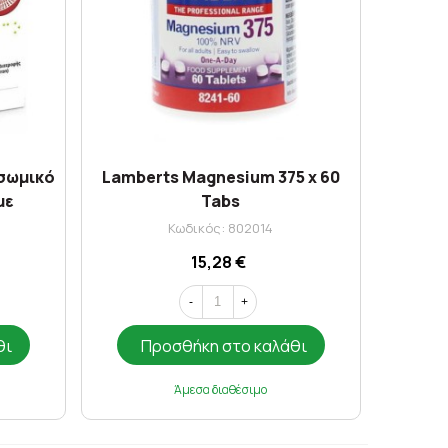
οσωμικό
Lamberts Magnesium 375 x 60
με
Tabs
σκοι
Κωδικός: 802014
15,28 €
-
+
θι
Προσθήκη στο καλάθι
Άμεσα διαθέσιμο