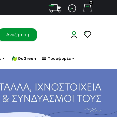
0
Αναζήτηση
ς
GoGreen
Προσφορές
Σ ΜΕ
ΑΔΥΝΑΤΙΣΜΑ
ΠΕΠΤΙΚΟ (ΦΟΥΣΚΩΜΑ - ΔΥΣΠΕΨΙΑ)
ΤΑ
ΠΕΤΡΑ - ΑΜΜΟΣ ΣΤΟΥΣ ΝΕΦΡΟΥΣ
ΑΔΥΝΑΤΙΣΜΑ - ΣΥΣΦΙΞΗ
ΠΙΕΣΗ
ΜΑΤΑ
ΚΥΤΤΑΡΙΤΙΔΑ
ΠΟΛΥΚΥΣΤΙΚΕΣ ΩΟΘΗΚΕΣ
 ΕΡΕΘΙΣΜΟΙ-
ΣΥΜΠΛΗΡΩΜΑΤΑ ΔΙΑΤΡΟΦΗΣ
ΠΟΝΟΚΕΦΑΛΟΣ
ΥΚΗΤΙΑΣΗ
ΣΥΣΦΙΞΗ ΣΤΗΘΟΥΣ
ΠΡΟΒΛΗΜΑΤΑ ΟΡΑΣΗΣ
ΠΡΟΣΤΑΤΗΣ
ΡΟΧΑΛΗΤΟ