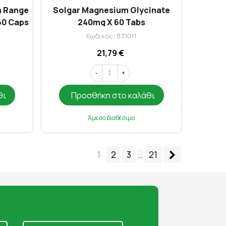
m Range
Solgar Magnesium Glycinate
60 Caps
240mg X 60 Tabs
Κωδικός: 831011
21,79 €
-
+
θι
Προσθήκη στο καλάθι
Άμεσα διαθέσιμο
Επόμενο
1
2
3
…
21