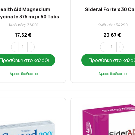
ealth Aid Magnesium
Sideral Forte x 30 C
lycinate 375 mg x 60 Tabs
Κωδικός: 36001
Κωδικός: 34299
17,52 €
20,67 €
-
+
-
+
Προσθήκη στο καλάθι
Προσθήκη στο καλά
Άμεσα διαθέσιμο
Άμεσα διαθέσιμο