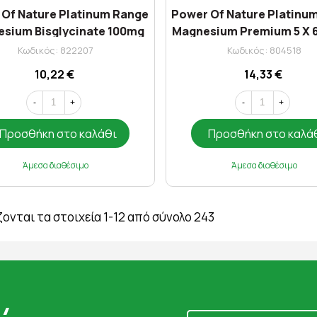
 Of Nature Platinum Range
Power Of Nature Platinu
sium Bisglycinate 100mg
Magnesium Premium 5 X 
30 Caps
Κωδικός: 822207
Κωδικός: 804518
10,22 €
14,33 €
-
+
-
+
Προσθήκη στο καλάθι
Προσθήκη στο καλά
Άμεσα διαθέσιμο
Άμεσα διαθέσιμο
ονται τα στοιχεία 1-12 από σύνολο 243