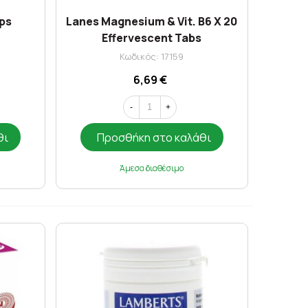
aps
Lanes Magnesium & Vit. B6 X 20
Effervescent Tabs
Κωδικός: 17159
6,69 €
-
+
θι
Προσθήκη στο καλάθι
Άμεσα διαθέσιμο