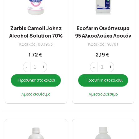
Zarbis Camoil Johnz
Ecofarm Οινόπνευμα
Alcohol Solution 70%
95 Αλκοολούχα Λοσιόν
100ml
250 ml
Κωδικός: 803953
Κωδικός: 40781
1,72 €
2,19 €
-
+
-
+
Προσθήκη στο καλάθι
Προσθήκη στο καλάθι
Άμεσα διαθέσιμο
Άμεσα διαθέσιμο