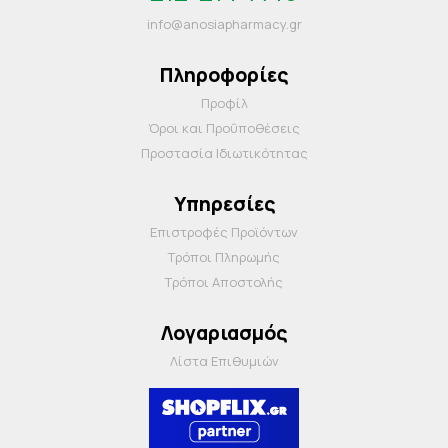
info@anosiapharmacy.gr
Πληροφορίες
Προφίλ
Όροι και Προΰποθέσεις
Προστασία Ιδιωτικότητας
Υπηρεσίες
Επιστροφές Προϊόντων
Τρόποι Πληρωμής
Τρόποι Αποστολής
Λογαριασμός
Λίστα Επιθυμιών