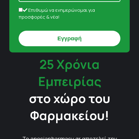
Επιθυμώ να ενημερώνομαι για
προσφορές & νέα!
25 Χρόνια
Εμπειρίας
στο χώρο του
Φαρμακείου!
Το anosiapharmacy.gr αποτελεί την