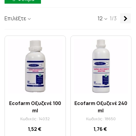
Επ
Επιλέξτε
12
1/3
Ecofarm Οξυζενέ 100
Ecofarm Οξυζενέ 240
ml
ml
Κωδικός: 14032
Κωδικός: 18650
1,52 €
1,76 €