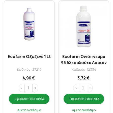
Ecofarm Οξυζενέ 1 Lt
Ecofarm Οινόπνευμα
95 Αλκοολούχα Λοσιόν
500 ml
Κωδικός: 27210
Κωδικός: 12334
4,96 €
3,72 €
-
+
-
+
Προσθήκη στο καλάθι
Προσθήκη στο καλάθι
Άμεσα διαθέσιμο
Άμεσα διαθέσιμο