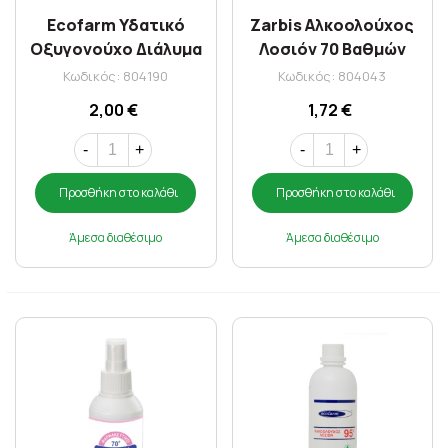
Ecofarm Υδατικό
Zarbis Αλκοολούχος
Οξυγονούχο Διάλυμα
Λοσιόν 70 Βαθμών
Σπρέι 100ml
250ml
Κωδικός: 804190
Κωδικός: 804043
2,00 €
1,72 €
-
+
-
+
Προσθήκη στο καλάθι
Προσθήκη στο καλάθι
Άμεσα διαθέσιμο
Άμεσα διαθέσιμο