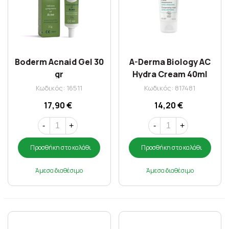
Boderm Acnaid Gel 30
A-Derma Biology AC
gr
Hydra Cream 40ml
Κωδικός: 16511
Κωδικός: 817481
17,90 €
14,20 €
-
+
-
+
Προσθήκη στο καλάθι
Προσθήκη στο καλάθι
Άμεσα διαθέσιμο
Άμεσα διαθέσιμο