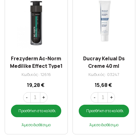
Frezyderm Ac-Norm
Ducray Kelual Ds
Medilike Effect Type1
Creme 40 ml
50 ml
Κωδικός: 12616
Κωδικός: 03247
19,28 €
15,68 €
-
+
-
+
Προσθήκη στο καλάθι
Προσθήκη στο καλάθι
Άμεσα διαθέσιμο
Άμεσα διαθέσιμο