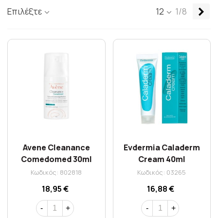
Επ
Επιλέξτε
12
1/8
Avene Cleanance
Evdermia Caladerm
Comedomed 30ml
Cream 40ml
Κωδικός: 802818
Κωδικός: 03265
18,95 €
16,88 €
-
+
-
+