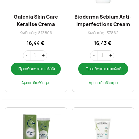
Galenia Skin Care
Bioderma Sebium Anti-
Keralise Crema
Imperfections Cream
Comedolytic 30 Ml
30ml
Κωδικός: 813806
Κωδικός: 37862
16,44 €
16,43 €
-
+
-
+
Προσθήκη στο καλάθι
Προσθήκη στο καλάθι
Άμεσα διαθέσιμο
Άμεσα διαθέσιμο