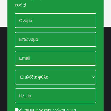
εσάς!
Επιθυμώ να ενημερώνομαι για