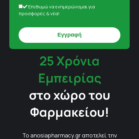
Επιθυμώ να ενημερώνομαι για
προσφορές & νέα!
25 Χρόνια
Εμπειρίας
στο χώρο του
Φαρμακείου!
Το anosiapharmacy.gr αποτελεί την