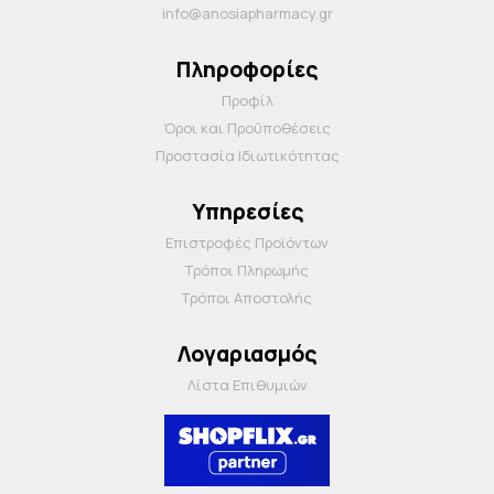
info@anosiapharmacy.gr
Πληροφορίες
Προφίλ
Όροι και Προΰποθέσεις
Προστασία Ιδιωτικότητας
Υπηρεσίες
Επιστροφές Προϊόντων
Τρόποι Πληρωμής
Τρόποι Αποστολής
Λογαριασμός
Λίστα Επιθυμιών