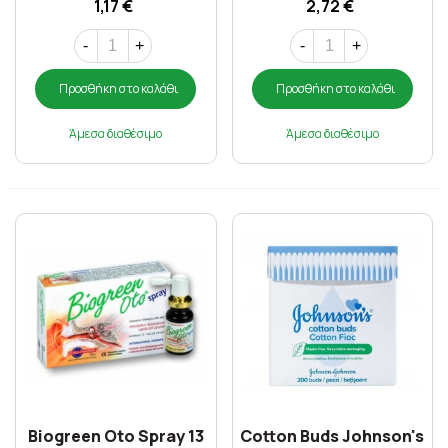
1,17 €
2,72 €
-
+
-
+
Προσθήκη στο καλάθι
Προσθήκη στο καλάθι
Άμεσα διαθέσιμο
Άμεσα διαθέσιμο
Biogreen Oto Spray 13
Cotton Buds Johnson's