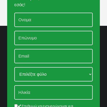
εσάς!
Επιθυμώ να ενημερώνομαι για