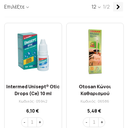
Επ
Επιλέξτε
12
1/2
Intermed Unisept® Otic
Otosan Κώνοι
Drops (Ce) 10 ml
Καθαρισμού
Ακουστικού Πόρου 2
Κωδικός: 05942
Κωδικός: 06586
Τεμάχια
6,10 €
5,48 €
-
+
-
+