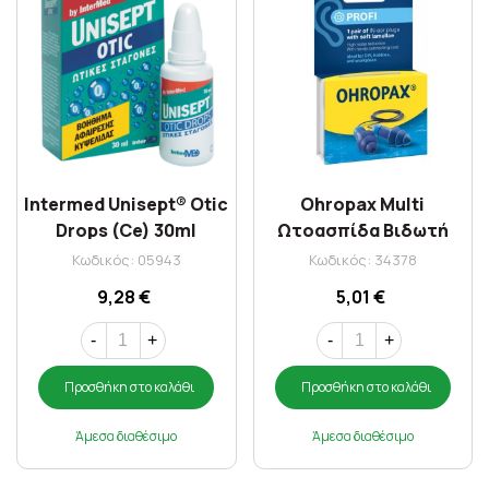
Intermed Unisept® Otic
Ohropax Multi
Drops (Ce) 30ml
Ωτοασπίδα Βιδωτή
Πλαστική SNR30dB x 2
Κωδικός: 05943
Κωδικός: 34378
Τμχ
9,28 €
5,01 €
-
+
-
+
Προσθήκη στο καλάθι
Προσθήκη στο καλάθι
Άμεσα διαθέσιμο
Άμεσα διαθέσιμο