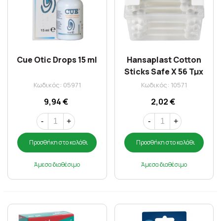
Cue Otic Drops 15 ml
Hansaplast Cotton
Sticks Safe X 56 Τμχ
(76167)
Κωδικός: 05971
Κωδικός: 10571
9,94 €
2,02 €
-
+
-
+
Προσθήκη στο καλάθι
Προσθήκη στο καλάθι
Άμεσα διαθέσιμο
Άμεσα διαθέσιμο