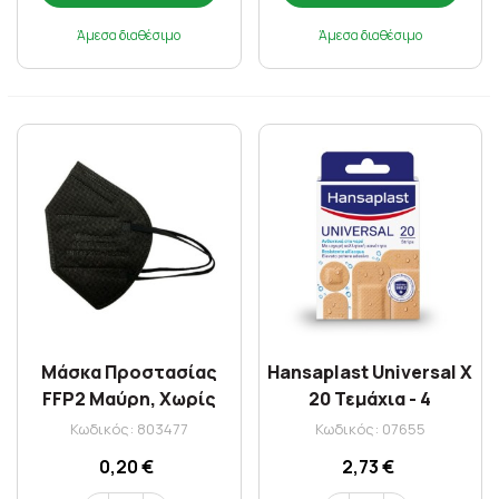
Άμεσα διαθέσιμο
Άμεσα διαθέσιμο
Μάσκα Προστασίας
Hansaplast Universal X
FFP2 Μαύρη, Χωρίς
20 Τεμάχια - 4
Βαλβίδα, Πενταπλής
Διαφορετικά Μεγέθη
Κωδικός: 803477
Κωδικός: 07655
Επίστρωσης, Μίας
0,20 €
2,73 €
Χρήσης 1τεμ