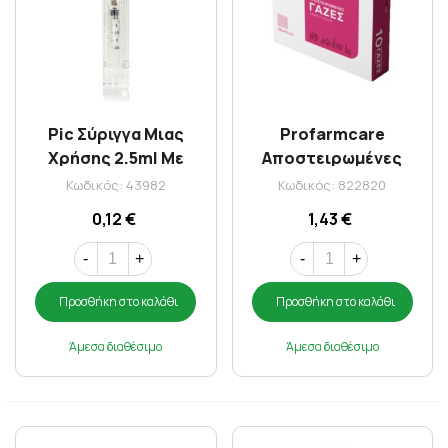
Pic Σύριγγα Μιας
Profarmcare
Χρήσης 2.5ml Με
Αποστειρωμένες
Βελόνα G22 x 1 1/2 1τμχ
Γάζες 36x40cm 10τεμ
Κωδικός: 43982
Κωδικός: 822820
0,12 €
1,43 €
-
+
-
+
Προσθήκη στο καλάθι
Προσθήκη στο καλάθι
Άμεσα διαθέσιμο
Άμεσα διαθέσιμο