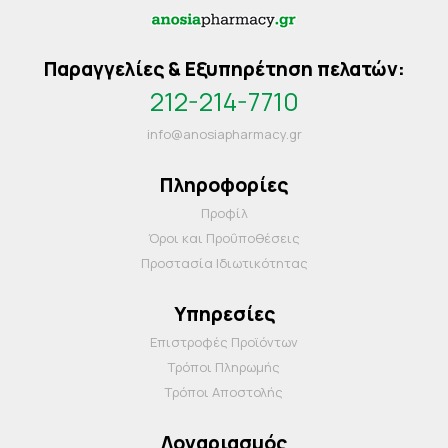
Παραγγελίες & Εξυπηρέτηση πελατών:
212-214-7710
info@anosiapharmacy.gr
Πληροφορίες
Προφίλ
Όροι και Προΰποθέσεις
Προστασία Ιδιωτικότητας
Υπηρεσίες
Επιστροφές Προϊόντων
Τρόποι Πληρωμής
Τρόποι Αποστολής
Λογαριασμός