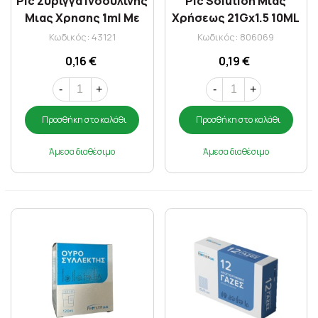
Pic Συριγγα Ινσουλινης
Pic Solution Μιας
Μιας Χρησης 1ml Με
Χρήσεως 21Gx1.5 10ML
Βελονα G27 X 1/2 1τμχ
1Τμχ
Κωδικός: 43121
Κωδικός: 806069
0,16 €
0,19 €
-
+
-
+
Προσθήκη στο καλάθι
Προσθήκη στο καλάθι
Άμεσα διαθέσιμο
Άμεσα διαθέσιμο