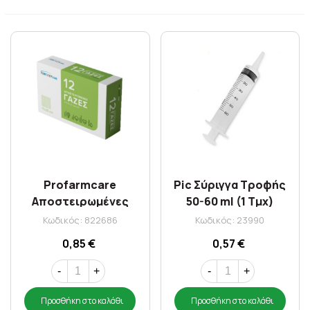
Profarmcare
Pic Σύριγγα Τροφής
Αποστειρωμένες
50-60 ml (1 Tμχ)
Γάζες 17χ30cm 12τεμ
Κωδικός: 822686
Κωδικός: 23990
0,85 €
0,57 €
-
+
-
+
Προσθήκη στο καλάθι
Προσθήκη στο καλάθι