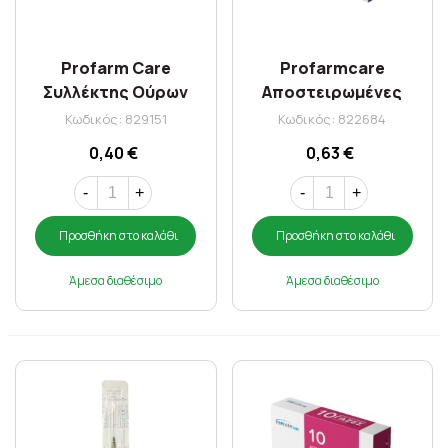
Profarm Care
Profarmcare
Συλλέκτης Ούρων
Αποστειρωμένες
120ml
Γάζες 15x15cm 12τεμ
Κωδικός: 829151
Κωδικός: 822684
0,40 €
0,63 €
-
+
-
+
Προσθήκη στο καλάθι
Προσθήκη στο καλάθι
Άμεσα διαθέσιμο
Άμεσα διαθέσιμο