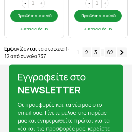
-
+
-
+
Προσθήκη στο καλάθι
Προσθήκη στο καλάθι
Άμεσα διαθέσιμο
Άμεσα διαθέσιμο
Εμφανίζονται τα στοιχεία 1-
Επ
1
2
3
…
62
12 από σύνολο 737
Εγγραφείτε στο
NEWSLETTER
Oι προσφορές και τα νέα μας στο
email σας. Γίνετε μέλος της παρέας
μας και ενημερωθείτε πρώτοι για τα
νέα και τις προσφορές μας, κερδίστε