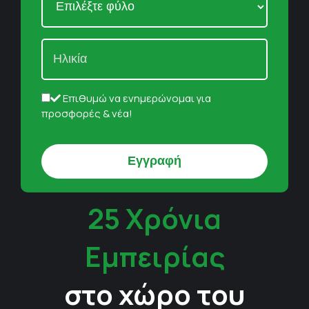
Επιθυμώ να ενημερώνομαι για
προσφορές & νέα!
25 Χρόνια
Εμπειρίας
στο χώρο του