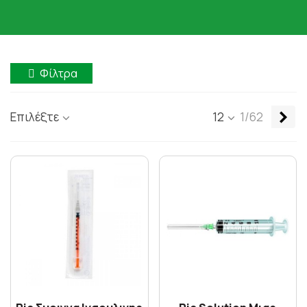
Φίλτρα
Επ
Επιλέξτε
12
1/62