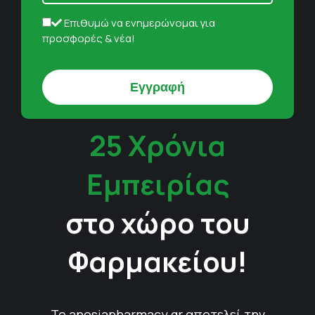
Επιθυμώ να ενημερώνομαι για
προσφορές & νέα!
25 Χρόνια
Εμπειρίας
στο χώρο του
Φαρμακείου!
Το anosiapharmacy.gr αποτελεί την