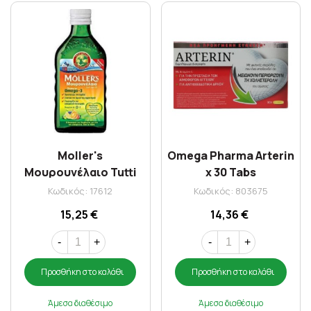
Moller's
Omega Pharma Arterin
Μουρουνέλαιο Tutti
x 30 Tabs
Frutti 250 ml
Κωδικός: 17612
Κωδικός: 803675
15,25 €
14,36 €
-
+
-
+
Προσθήκη στο καλάθι
Προσθήκη στο καλάθι
Άμεσα διαθέσιμο
Άμεσα διαθέσιμο