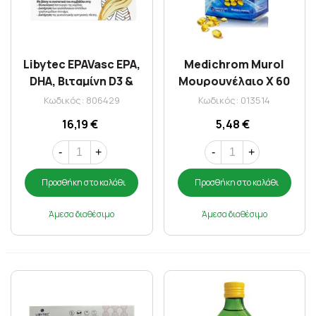
Libytec EPAVasc EPA,
Medichrom Murol
DHA, Βιταμίνη D3 &
Μουρουνέλαιο X 60
Βιταμίνη E X 15
Soft gels
Κωδικός: 806429
Κωδικός: 013514
Φακελίσκοι
16,19 €
5,48 €
-
+
-
+
Προσθήκη στο καλάθι
Προσθήκη στο καλάθι
Άμεσα διαθέσιμο
Άμεσα διαθέσιμο