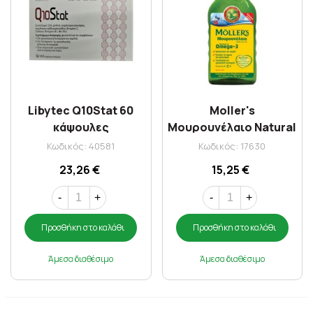
Libytec Q10Stat 60
Moller's
κάψουλες
Μουρουνέλαιο Natural
250 ml
Κωδικός: 40581
Κωδικός: 17630
23,26 €
15,25 €
-
+
-
+
Προσθήκη στο καλάθι
Προσθήκη στο καλάθι
Άμεσα διαθέσιμο
Άμεσα διαθέσιμο