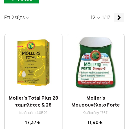
Επ
Επιλέξτε
12
1/13
Moller's Total Plus 28
Moller's
ταμπλέτες & 28
Μουρουνέλαιο Forte
κάψουλες
Omega-3 X 60 Caps
Κωδικός: 40521
Κωδικός: 17611
17,37 €
11,40 €