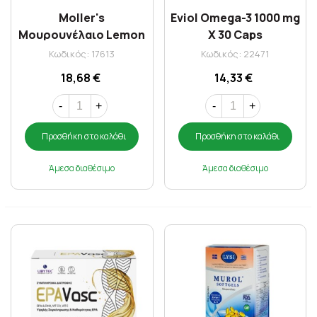
Moller's
Eviol Omega-3 1000 mg
Μουρουνέλαιο Lemon
X 30 Caps
250 ml
Κωδικός: 17613
Κωδικός: 22471
18,68 €
14,33 €
-
+
-
+
Προσθήκη στο καλάθι
Προσθήκη στο καλάθι
Άμεσα διαθέσιμο
Άμεσα διαθέσιμο