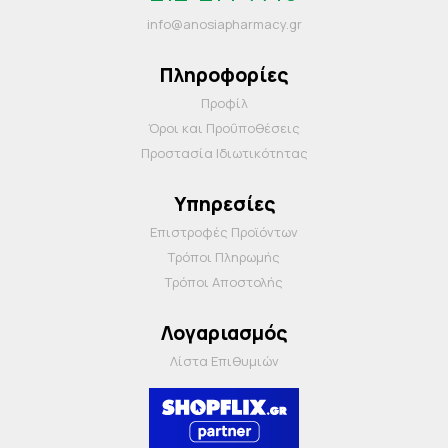
info@anosiapharmacy.gr
Πληροφορίες
Προφίλ
Όροι και Προΰποθέσεις
Προστασία Ιδιωτικότητας
Υπηρεσίες
Επιστροφές Προϊόντων
Τρόποι Πληρωμής
Τρόποι Αποστολής
Λογαριασμός
Λίστα Επιθυμιών