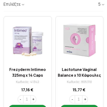
Επιλέξτε
5
Frezyderm Intimeo
Lactotune Vaginal
325mg x 14 Caps
Balance x 10 Κάψουλες
Κωδικός: 41342
Κωδικός: 805310
17,16 €
15,77 €
-
+
-
+