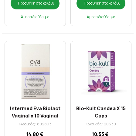
Προσθήκη στο καλάθι
Προσθήκη στο καλάθι
Άμεσα διαθέσιμο
Άμεσα διαθέσιμο
Intermed Eva Biolact
Bio-Kult Candea X 15
Vaginal x 10 Vaginal
Caps
Ovules
Κωδικός: 802803
Κωδικός: 20330
14,80 €
10,53 €