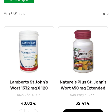
Επιλέξτε
4
Lamberts St John's
Nature's Plus St. John's
Wort 1332 mg X 120
Wort 450 mg Extended
Tabs
Release 60 tabs
Κωδικός: 01716
Κωδικός: 802339
40,02 €
32,41 €