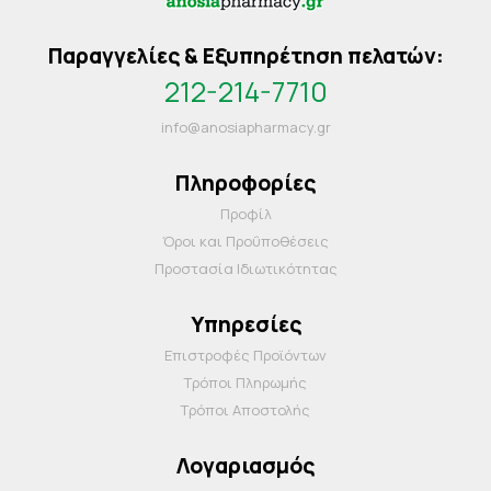
Παραγγελίες & Εξυπηρέτηση πελατών:
212-214-7710
info@anosiapharmacy.gr
Πληροφορίες
Προφίλ
Όροι και Προΰποθέσεις
Προστασία Ιδιωτικότητας
Υπηρεσίες
Επιστροφές Προϊόντων
Τρόποι Πληρωμής
Τρόποι Αποστολής
Λογαριασμός