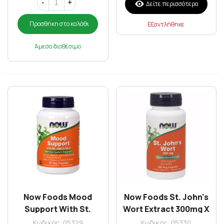
-
+
Δείτε περισσότερα
Προσθήκη στο καλάθι
Εξαντλήθηκε
Άμεσα διαθέσιμο
Now Foods Mood
Now Foods St. John's
Support With St.
Wort Extract 300mg X
John's Wort X 90 Vcaps
100 Vcaps
Κωδικός: 05329
Κωδικός: 05330