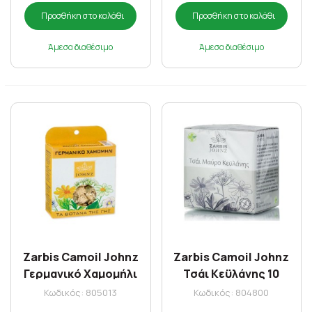
Προσθήκη στο καλάθι
Προσθήκη στο καλάθι
Άμεσα διαθέσιμο
Άμεσα διαθέσιμο
Zarbis Camoil Johnz
Zarbis Camoil Johnz
Γερμανικό Χαμομήλι
Τσάι Κεϋλάνης 10
15gr
φακελάκια
Κωδικός: 805013
Κωδικός: 804800