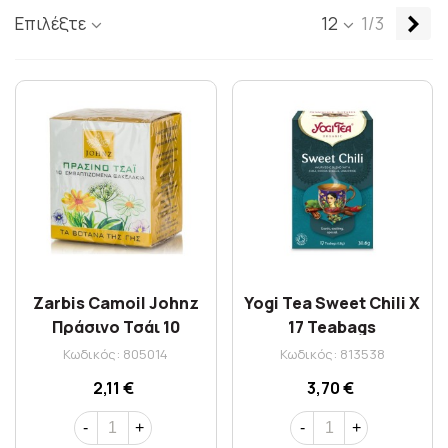
Επ
Επιλέξτε
12
1/3
Zarbis Camoil Johnz
Yogi Tea Sweet Chili X
Πράσινο Τσάι 10
17 Teabags
Sachets
Κωδικός: 805014
Κωδικός: 813538
2,11 €
3,70 €
-
+
-
+