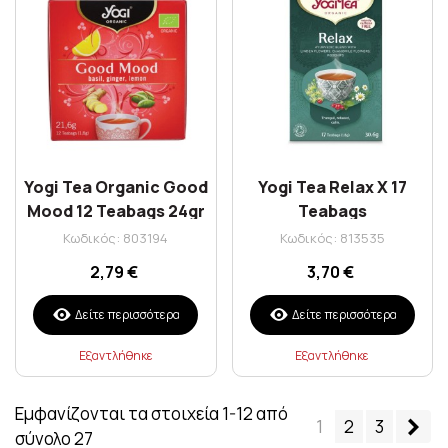
Yogi Tea Organic Good
Yogi Tea Relax X 17
Mood 12 Teabags 24gr
Teabags
Κωδικός: 803194
Κωδικός: 813535
2,79 €
3,70 €
Δείτε περισσότερα
Δείτε περισσότερα
Εξαντλήθηκε
Εξαντλήθηκε
Εμφανίζονται τα στοιχεία 1-12 από
Επ
1
2
3
σύνολο 27