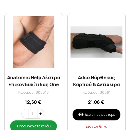
Anatomic Help Δέστρα
Adco Νάρθηκας
Επικονδυλίτιδας One
Καρπού & Αντίχειρα
Size Neoprene (0551)
Era touch Δεξί Large
Κωδικός: 802513
Κωδικός: 36561
03291
12,50 €
21,06 €
-
+
Δείτε περισσότερα
Προσθήκη στο καλάθι
Εξαντλήθηκε