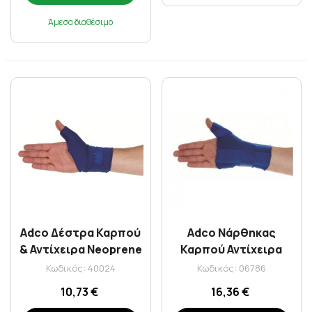
Άμεσα διαθέσιμο
Adco Δέστρα Καρπού
Adco Νάρθηκας
& Αντίχειρα Neoprene
Καρπού Αντίχειρα
03208 Small
Neoprene Δεξί Large
Κωδικός: 40024
Κωδικός: 06786
03212
10,73 €
16,36 €