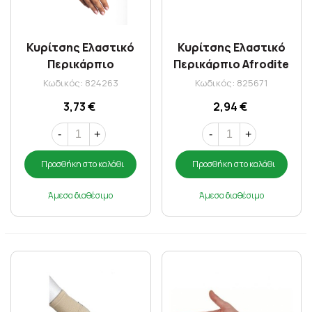
Κυρίτσης Ελαστικό
Κυρίτσης Ελαστικό
Περικάρπιο
Περικάρπιο Afrodite
Αυτοκόλλιτο Afrodite
(10552) Medium 17-19
Κωδικός: 824263
Κωδικός: 825671
(05326) One Size Beige
Beige
3,73 €
2,94 €
-
+
-
+
Προσθήκη στο καλάθι
Προσθήκη στο καλάθι
Άμεσα διαθέσιμο
Άμεσα διαθέσιμο