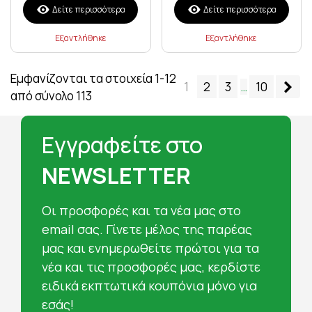
Δείτε περισσότερα
Δείτε περισσότερα
Εξαντλήθηκε
Εξαντλήθηκε
Εμφανίζονται τα στοιχεία 1-12
Επ
1
2
3
…
10
από σύνολο 113
Εγγραφείτε στο
NEWSLETTER
Oι προσφορές και τα νέα μας στο
email σας. Γίνετε μέλος της παρέας
μας και ενημερωθείτε πρώτοι για τα
νέα και τις προσφορές μας, κερδίστε
ειδικά εκπτωτικά κουπόνια μόνο για
εσάς!