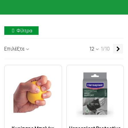
Φίλτρα
Επ
Επιλέξτε
12
1/10