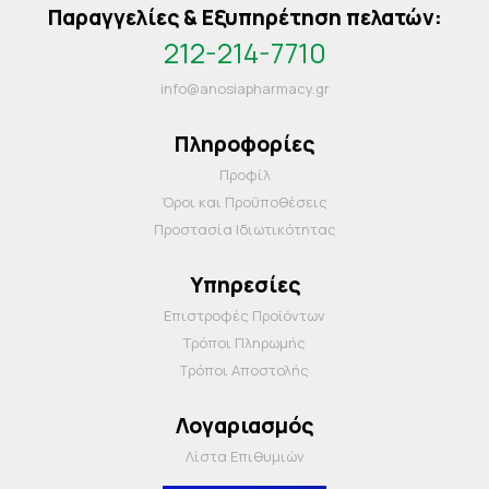
Παραγγελίες & Εξυπηρέτηση πελατών:
212-214-7710
info@anosiapharmacy.gr
Πληροφορίες
Προφίλ
Όροι και Προΰποθέσεις
Προστασία Ιδιωτικότητας
Υπηρεσίες
Επιστροφές Προϊόντων
Τρόποι Πληρωμής
Τρόποι Αποστολής
Λογαριασμός
Λίστα Επιθυμιών