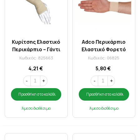
Κυρίτσης Ελαστικό
Adco Περικάρπιο
Περικάρπιο – Γάντι
Ελαστικό Φορετό
Afrodite (10579) Χ-
03200 Xlarge
Κωδικός: 825663
Κωδικός: 06825
Large Μπεζ
4,21 €
5,80 €
-
+
-
+
Προσθήκη στο καλάθι
Προσθήκη στο καλάθι
Άμεσα διαθέσιμο
Άμεσα διαθέσιμο