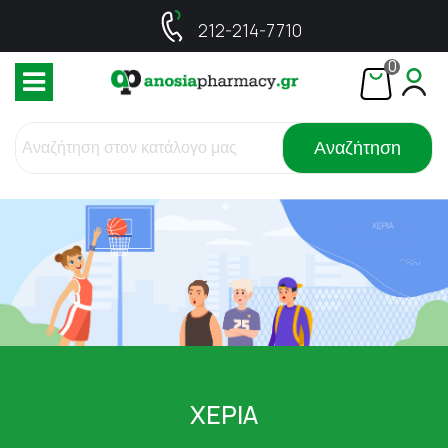
212-214-7710
0
Αναζήτηση
ΧΕΡΙΑ