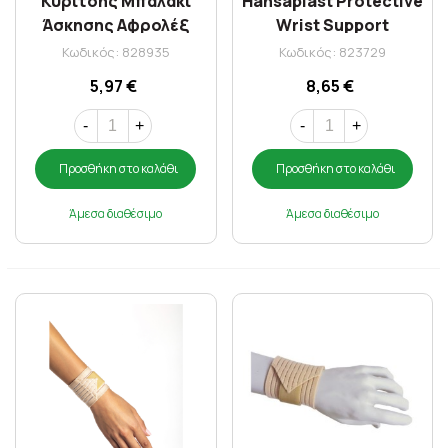
Κυρίτσης Μπαλάκι
Hansaplast Protective
Άσκησης Αφρολέξ
Wrist Support
6,5cm
Κωδικός: 828935
Κωδικός: 823729
5,97 €
8,65 €
-
+
-
+
Προσθήκη στο καλάθι
Προσθήκη στο καλάθι
Άμεσα διαθέσιμο
Άμεσα διαθέσιμο