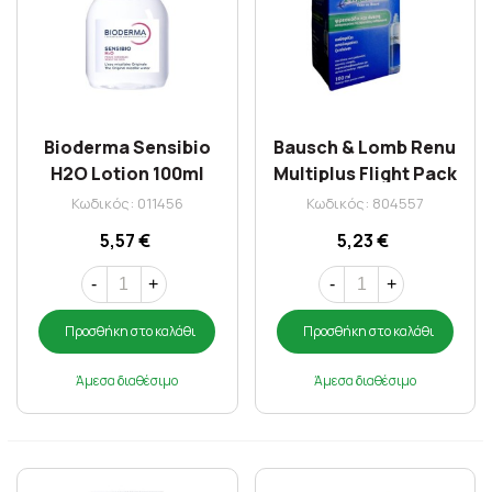
Bioderma Sensibio
Bausch & Lomb Renu
H2O Lotion 100ml
Multiplus Flight Pack
100ml
Κωδικός: 011456
Κωδικός: 804557
5,57 €
5,23 €
-
+
-
+
Προσθήκη στο καλάθι
Προσθήκη στο καλάθι
Άμεσα διαθέσιμο
Άμεσα διαθέσιμο