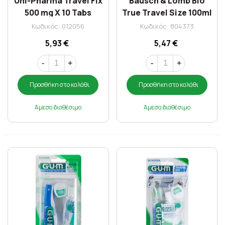
Uni-Pharma Travel Fix
Bausch & Lomb Bio
500 mg X 10 Tabs
True Travel Size 100ml
Κωδικός: 012056
Κωδικός: 804373
5,93 €
5,47 €
-
+
-
+
Προσθήκη στο καλάθι
Προσθήκη στο καλάθι
Άμεσα διαθέσιμο
Άμεσα διαθέσιμο