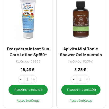
Frezyderm Infant Sun
Apivita Mini Tonic
Care Lotion Spf50+
Shower Gel Mountain
100ml
Tea 75ml
Κωδικός: 09960
Κωδικός: 823141
16,43 €
3,28 €
-
+
-
+
Προσθήκη στο καλάθι
Προσθήκη στο καλάθι
Άμεσα διαθέσιμο
Άμεσα διαθέσιμο