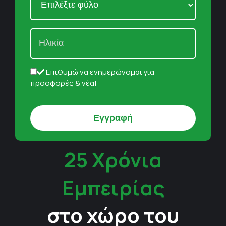
Επιθυμώ να ενημερώνομαι για
προσφορές & νέα!
25 Χρόνια
Εμπειρίας
στο χώρο του