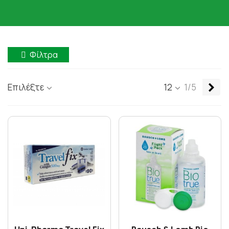
Φίλτρα
Επ
Επιλέξτε
12
1/5