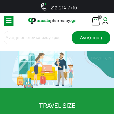
212-214-7710
0
Αναζήτηση
TRAVEL SIZE