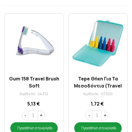
Gum 158 Travel Brush
Tepe Θήκη Για Τα
Soft
Μεσοδόντια (Travel
Case)
Κωδικός: 24312
Κωδικός: 07320
5,13 €
1,72 €
-
+
-
+
Προσθήκη στο καλάθι
Προσθήκη στο καλάθι