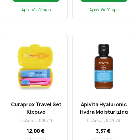
Άμεσα διαθέσιμο
Άμεσα διαθέσιμο
Curaprox Travel Set
Apivita Hyaluronic
Κίτρινο
Hydra Moisturizing
Shampoo 75ml
Κωδικός: 806711
Κωδικός: 827678
12,08 €
3,37 €