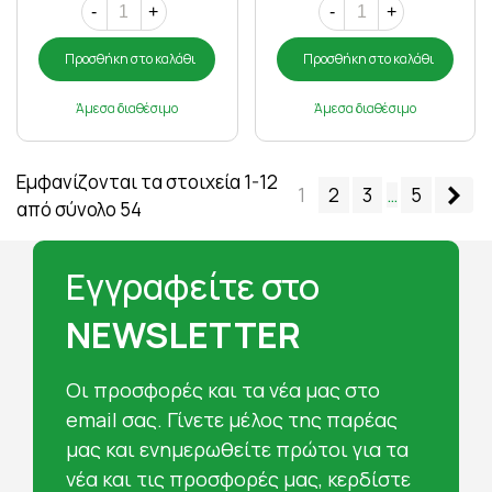
-
+
-
+
Προσθήκη στο καλάθι
Προσθήκη στο καλάθι
Άμεσα διαθέσιμο
Άμεσα διαθέσιμο
Εμφανίζονται τα στοιχεία 1-12
Επ
1
2
3
…
5
από σύνολο 54
Εγγραφείτε στο
NEWSLETTER
Oι προσφορές και τα νέα μας στο
email σας. Γίνετε μέλος της παρέας
μας και ενημερωθείτε πρώτοι για τα
νέα και τις προσφορές μας, κερδίστε