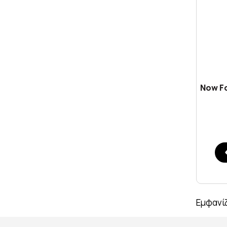
Now F
Εμφανίζ