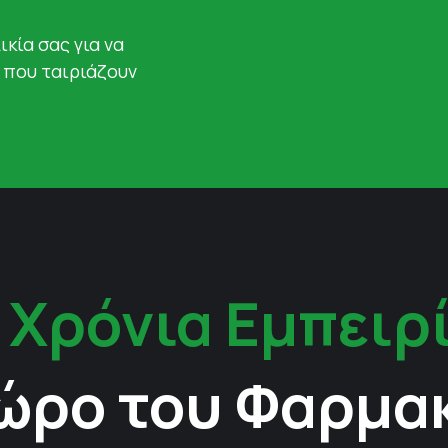
ικία σας για να
 που ταιριάζουν
 Χρόνια Εμπειρ
ώρο του Φαρμα