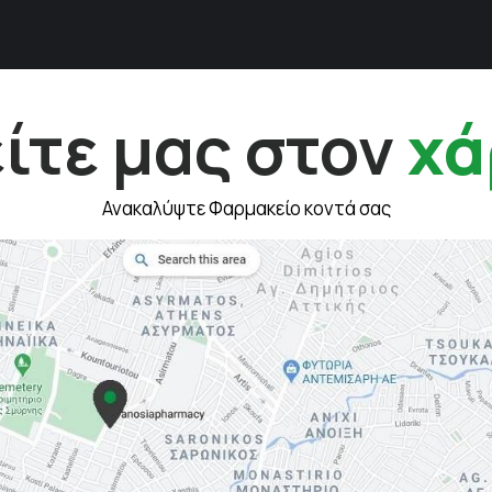
ίτε μας στον
χά
Ανακαλύψτε Φαρμακείο κοντά σας