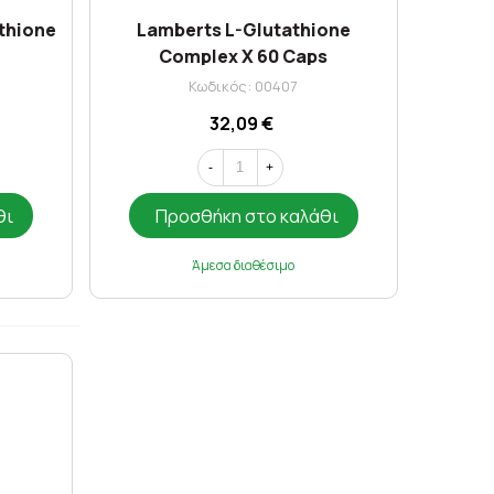
thione
Lamberts L-Glutathione
Complex X 60 Caps
Κωδικός: 00407
32,09 €
-
+
θι
Προσθήκη στο καλάθι
Άμεσα διαθέσιμο