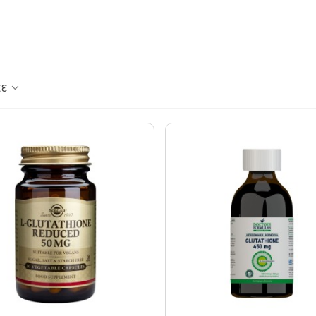
ΟΥΛΕΣ - ΣΗΜ
ΘΥΡΕΟΕΙΔΗΣ
ΨΩΡΙΑΣΗ
ΚΑΤΑΚΡΑΤΗΣΗ ΥΓΡΩΝ - ΔΙΟΥΡΗΤΙΚΑ
ΤΙΟΥ
ΚΡΥΟΛΟΓΗΜΑ
ΚΥΤΤΑΡΙΤΙΔΑ
ΜΝΗΜΗ - ΝΟΗΤΙΚΕΣ ΛΕΙΤΟΥΡΓΙΕΣ
τε
ΜΥΪΚΟΙ ΠΟΝΟΙ - ΠΙΑΣΙΜΑΤΑ
 ΙΩΣΕΙΣ
ΝΑΥΤΙΑ
ΝΕΥΡΟΠΑΘΗΤΙΚΟΣ ΠΟΝΟΣ - ΧΡΟΝΙΟΣ Π
ΝΥΧΙΑ - ΜΑΛΛΙΑ - ΔΕΡΜΑ
ΟΣΤΑ & ΠΡΟΒΛΗΜΑΤΑ ΑΡΘΡΩΣΕΩΝ
ΚΤΟΖΗ
ΟΣΤΕΟΠΟΡΩΣΗ
ΙΗΤΙΚΟΥ
ΟΥΡΙΚΟ ΟΞΥ
ΟΥΡΟΠΟΙΗΤΙΚΟ