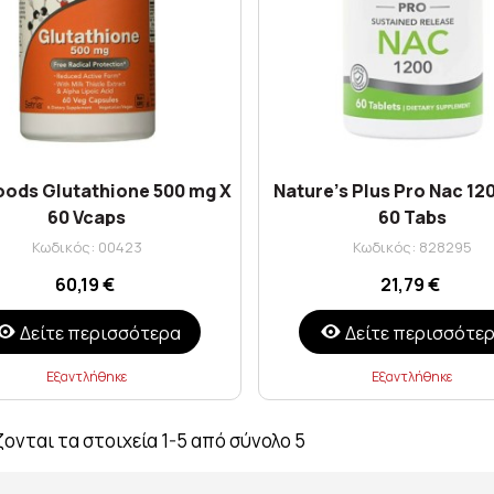
oods Glutathione 500 mg X
Nature's Plus Pro Nac 1
60 Vcaps
60 Tabs
Κωδικός: 00423
Κωδικός: 828295
60,19 €
21,79 €
Δείτε περισσότερα
Δείτε περισσότε
Εξαντλήθηκε
Εξαντλήθηκε
ονται τα στοιχεία 1-5 από σύνολο 5