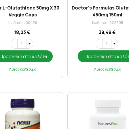
r L-Glutathione 50mg X 30
Doctor's Formulas Gluta
Veggie Caps
450mg 150ml
Κωδικός: 00486
Κωδικός: 822605
18,03 €
39,49 €
-
+
-
+
Προσθήκη στο καλάθι
Προσθήκη στο καλά
Άμεσα διαθέσιμο
Άμεσα διαθέσιμο