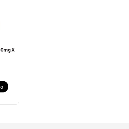
200mg X
ρα