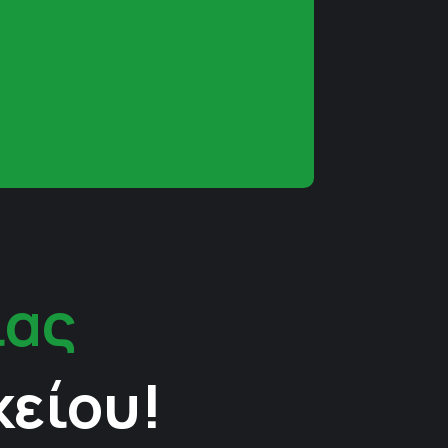
ίας
κείου!