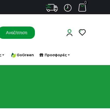
0
Αναζήτηση
ς
GoGreen
Προσφορές
Σ ΜΕ
ΑΔΥΝΑΤΙΣΜΑ
ΠΕΠΤΙΚΟ (ΦΟΥΣΚΩΜΑ - ΔΥΣΠΕΨΙΑ)
ΤΑ
ΠΕΤΡΑ - ΑΜΜΟΣ ΣΤΟΥΣ ΝΕΦΡΟΥΣ
ΑΔΥΝΑΤΙΣΜΑ - ΣΥΣΦΙΞΗ
ΠΙΕΣΗ
ΜΑΤΑ
ΚΥΤΤΑΡΙΤΙΔΑ
ΠΟΛΥΚΥΣΤΙΚΕΣ ΩΟΘΗΚΕΣ
 ΕΡΕΘΙΣΜΟΙ-
ΣΥΜΠΛΗΡΩΜΑΤΑ ΔΙΑΤΡΟΦΗΣ
ΠΟΝΟΚΕΦΑΛΟΣ
ΥΚΗΤΙΑΣΗ
ΣΥΣΦΙΞΗ ΣΤΗΘΟΥΣ
ΠΡΟΒΛΗΜΑΤΑ ΟΡΑΣΗΣ
ΠΡΟΣΤΑΤΗΣ
ΡΟΧΑΛΗΤΟ