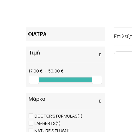
ΤΑΤΟΥΑΖ
ΑΝΤΙΦΛΕΓΜΟΝΩΔΗ
ΑΠΟΤΟΞΙΝΩΣΗ
ΑΠΟΤΟΞΙΝΩΣΗ ΣΥΚΩ
ΑΡΘΡΙΤΙΔΑ
ΦΙΛΤΡΑ
ΑΣΦΑΛΕΣ ΜΑΥΡΙΣΜΑ
Επιλέξ
ΑΦΥΔΑΤΩΣΗ
ΒΗΧΑΣ/ ΛΟΙΜΩΞΕΙΣ/
Τιμή
ΓΑΣΤΡΕΝΤΕΡΙΚΟ
ΔΙΑΒΗΤΗΣ
ΔΙΑΡΡΟΙΑ
17,00 €
-
59,00 €
ΔΥΣΑΝΕΞΙΑ ΣΤΗ ΛΑ
ΕΝΙΣΧΥΣΗ ΑΝΟΣΟΠΟ
Μάρκα
DOCTOR'S FORMULAS
(1)
LAMBERTS
(1)
NATURE'S PLUS
(1)