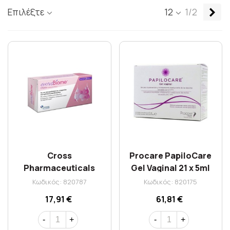
Επ
Επιλέξτε
12
1/2
Cross
Procare PapiloCare
Pharmaceuticals
Gel Vaginal 21 x 5ml
Gynobiome Κολπικά
Κωδικός: 820787
Κωδικός: 820175
Υπόθετα 10τμχ
17,91 €
61,81 €
-
+
-
+