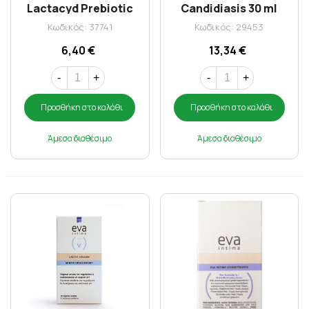
Lactacyd Prebiotic
Candidiasis 30 ml
Plus 250ml
Κωδικός: 37741
Κωδικός: 29453
6,40 €
13,34 €
-
+
-
+
Προσθήκη στο καλάθι
Προσθήκη στο καλάθι
Άμεσα διαθέσιμο
Άμεσα διαθέσιμο