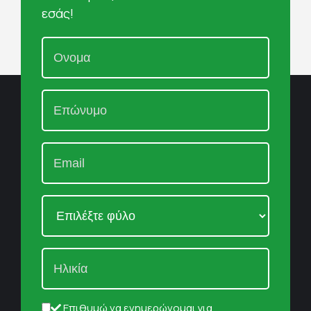
εσάς!
Επιθυμώ να ενημερώνομαι για