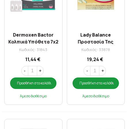
Dermoxen Bactor
Lady Balance
Κολπικά Υπόθετα 7x2
Προστασία Της
gr
Ευαίσθητης Περιοχής
Κωδικός: 31843
Κωδικός: 33878
x 12 Κολπικά Υπόθετα
11,44 €
19,24 €
-
+
-
+
Προσθήκη στο καλάθι
Προσθήκη στο καλάθι
Άμεσα διαθέσιμο
Άμεσα διαθέσιμο