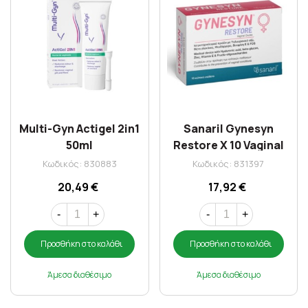
Multi-Gyn Actigel 2in1
Sanaril Gynesyn
50ml
Restore X 10 Vaginal
Ovules
Κωδικός: 830883
Κωδικός: 831397
20,49 €
17,92 €
-
+
-
+
Προσθήκη στο καλάθι
Προσθήκη στο καλάθι
Άμεσα διαθέσιμο
Άμεσα διαθέσιμο