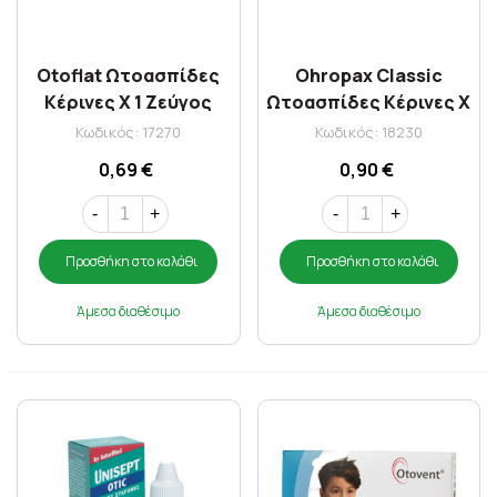
Otoflat Ωτοασπίδες
Ohropax Classic
Κέρινες X 1 Ζεύγος
Ωτοασπίδες Κέρινες X
1 Ζεύγος
Κωδικός: 17270
Κωδικός: 18230
0,69 €
0,90 €
-
+
-
+
Προσθήκη στο καλάθι
Προσθήκη στο καλάθι
Άμεσα διαθέσιμο
Άμεσα διαθέσιμο