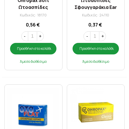
Ohropax Soft
Ωτοασπίδες
Ωτοασπίδες
Σφουγγαράκια Ear
Αφρώδεις X 1 Ζεύγος
Classic
Κωδικός: 18170
Κωδικός: 24110
0,56 €
0,37 €
-
+
-
+
Προσθήκη στο καλάθι
Προσθήκη στο καλάθι
Άμεσα διαθέσιμο
Άμεσα διαθέσιμο