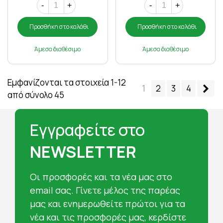
-
+
-
+
Προσθήκη στο καλάθι
Προσθήκη στο καλάθι
Άμεσα διαθέσιμο
Άμεσα διαθέσιμο
Εμφανίζονται τα στοιχεία 1-12
Επ
1
2
3
4
από σύνολο 45
Εγγραφείτε στο
NEWSLETTER
Oι προσφορές και τα νέα μας στο
email σας. Γίνετε μέλος της παρέας
μας και ενημερωθείτε πρώτοι για τα
νέα και τις προσφορές μας, κερδίστε