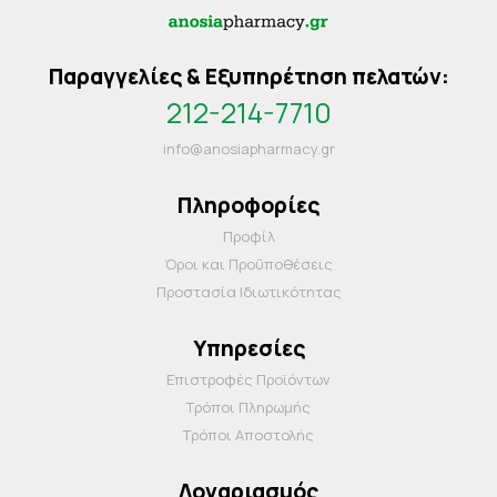
Παραγγελίες & Εξυπηρέτηση πελατών:
212-214-7710
info@anosiapharmacy.gr
Πληροφορίες
Προφίλ
Όροι και Προΰποθέσεις
Προστασία Ιδιωτικότητας
Υπηρεσίες
Επιστροφές Προϊόντων
Τρόποι Πληρωμής
Τρόποι Αποστολής
Λογαριασμός