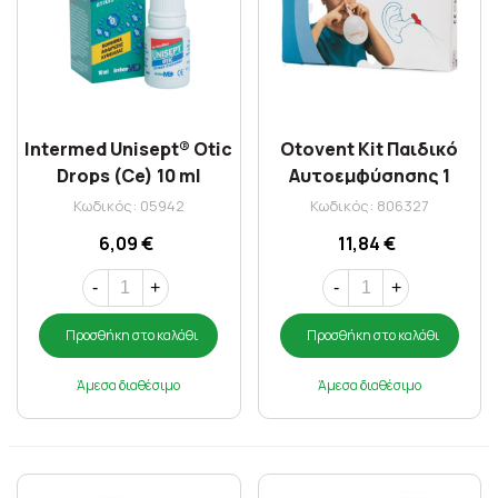
Intermed Unisept® Otic
Otovent Kit Παιδικό
Drops (Ce) 10 ml
Αυτοεμφύσησης 1
Συσκευή X 5
Κωδικός: 05942
Κωδικός: 806327
Μπαλονάκια
6,09 €
11,84 €
-
+
-
+
Προσθήκη στο καλάθι
Προσθήκη στο καλάθι
Άμεσα διαθέσιμο
Άμεσα διαθέσιμο