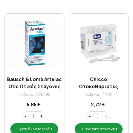
Bausch & Lomb Artelac
Chicco
Otic Ωτικές Σταγόνες
Ωτοκαθαριστές
7gr
Ασφαλείας (10440.00)
Κωδικός: 820680
Κωδικός: 41661
x 60 Τμχ
5,85 €
2,72 €
-
+
-
+
Προσθήκη στο καλάθι
Προσθήκη στο καλάθι