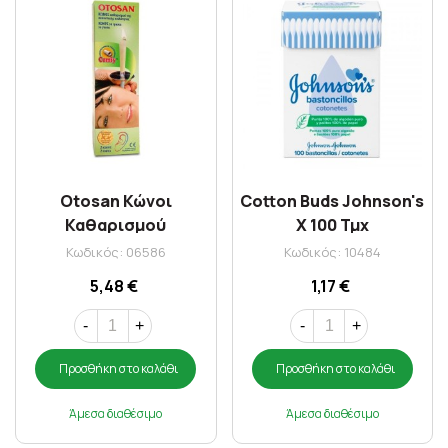
Otosan Κώνοι
Cotton Buds Johnson's
Καθαρισμού
X 100 Τμχ
Ακουστικού Πόρου 2
Κωδικός: 06586
Κωδικός: 10484
Τεμάχια
5,48 €
1,17 €
-
+
-
+
Προσθήκη στο καλάθι
Προσθήκη στο καλάθι
Άμεσα διαθέσιμο
Άμεσα διαθέσιμο