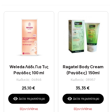
Weleda Λάδι Για Τις
Ragatel Body Cream
Ραγάδες 100 ml
(Ραγάδες) 150ml
Κωδικός: 04846
Κωδικός: 08957
25,10 €
35,35 €
Δείτε περισσότερα
Δείτε περισσότερα
Εξαντλήθηκε
Εξαντλήθηκε