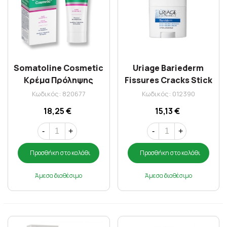
Somatoline Cosmetic
Uriage Bariederm
Κρέμα Πρόληψης
Fissures Cracks Stick
Ραγάδων 200ml
22 gr
Κωδικός: 820677
Κωδικός: 012390
18,25 €
15,13 €
-
+
-
+
Προσθήκη στο καλάθι
Προσθήκη στο καλάθι
Άμεσα διαθέσιμο
Άμεσα διαθέσιμο