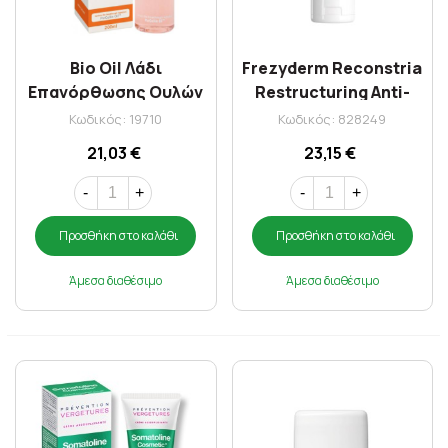
Bio Oil Λάδι
Frezyderm Reconstria
Επανόρθωσης Ουλών
Restructuring Anti-
& Ραγάδων 200 ml
Stria Cream 200ml
Κωδικός: 19710
Κωδικός: 828249
21,03 €
23,15 €
-
+
-
+
Προσθήκη στο καλάθι
Προσθήκη στο καλάθι
Άμεσα διαθέσιμο
Άμεσα διαθέσιμο