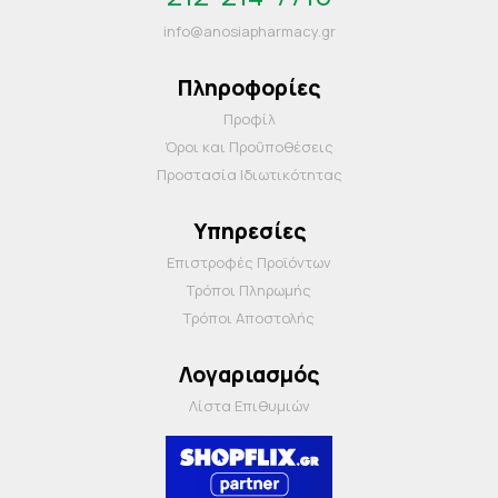
info@anosiapharmacy.gr
Πληροφορίες
Προφίλ
Όροι και Προΰποθέσεις
Προστασία Ιδιωτικότητας
Υπηρεσίες
Επιστροφές Προϊόντων
Τρόποι Πληρωμής
Τρόποι Αποστολής
Λογαριασμός
Λίστα Επιθυμιών