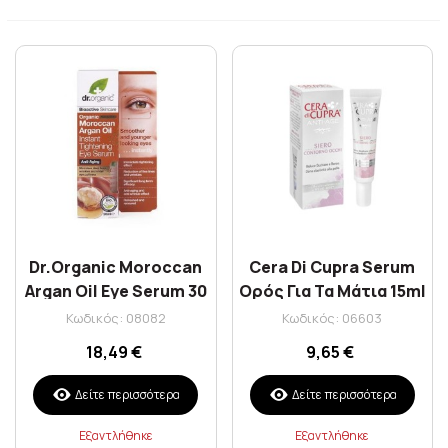
Dr.Organic Moroccan
Cera Di Cupra Serum
Argan Oil Eye Serum 30
Ορός Για Τα Μάτια 15ml
ml
Κωδικός: 08082
Κωδικός: 06603
18,49 €
9,65 €
Δείτε περισσότερα
Δείτε περισσότερα
Εξαντλήθηκε
Εξαντλήθηκε