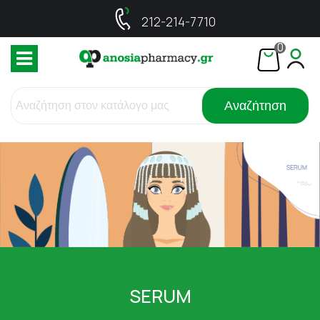
212-214-7710
0
Αναζήτηση
SERUM