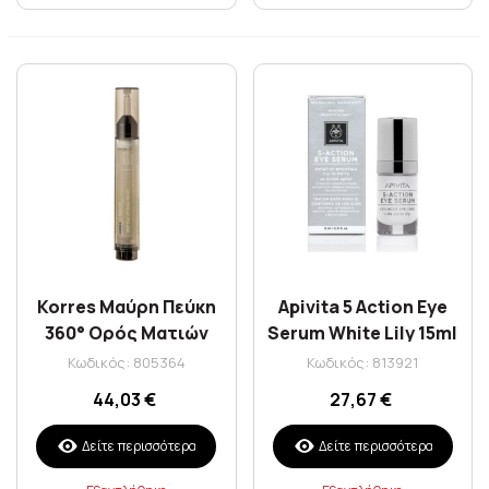
Korres Μαύρη Πεύκη
Apivita 5 Action Eye
360° Ορός Ματιών
Serum White Lily 15ml
Σύσφιγξης &
Κωδικός: 805364
Κωδικός: 813921
Ανόρθωσης Άνω
44,03 €
27,67 €
Βλεφάρου 15ml
Δείτε περισσότερα
Δείτε περισσότερα