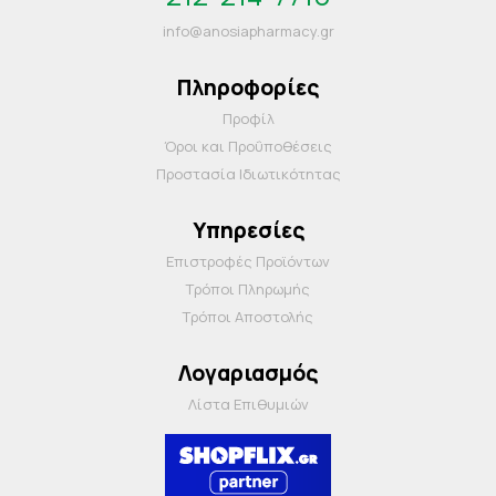
info@anosiapharmacy.gr
Πληροφορίες
Προφίλ
Όροι και Προΰποθέσεις
Προστασία Ιδιωτικότητας
Υπηρεσίες
Επιστροφές Προϊόντων
Τρόποι Πληρωμής
Τρόποι Αποστολής
Λογαριασμός
Λίστα Επιθυμιών