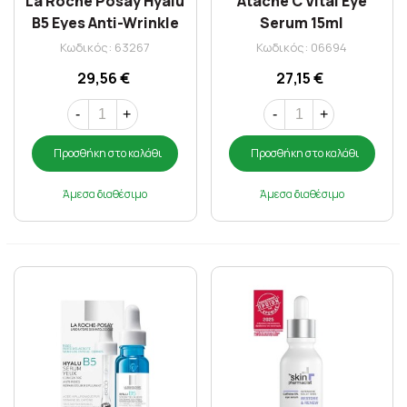
La Roche Posay Hyalu
Atache C Vital Eye
B5 Eyes Anti-Wrinkle
Serum 15ml
Care 15 ml
Κωδικός: 63267
Κωδικός: 06694
29,56 €
27,15 €
-
+
-
+
Προσθήκη στο καλάθι
Προσθήκη στο καλάθι
Άμεσα διαθέσιμο
Άμεσα διαθέσιμο