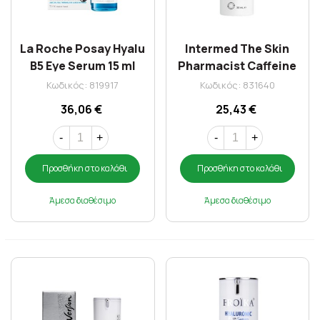
La Roche Posay Hyalu
Intermed The Skin
B5 Eye Serum 15 ml
Pharmacist Caffeine
Eye Serum 30ml
Κωδικός: 819917
Κωδικός: 831640
36,06 €
25,43 €
-
+
-
+
Προσθήκη στο καλάθι
Προσθήκη στο καλάθι
Άμεσα διαθέσιμο
Άμεσα διαθέσιμο