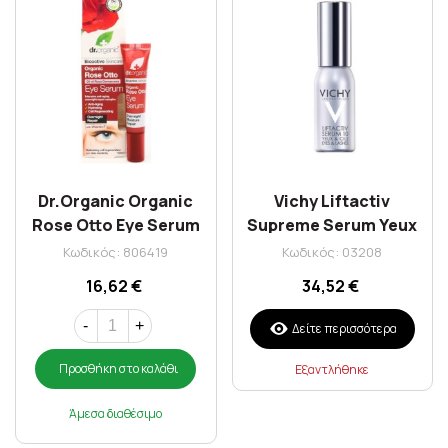
Dr.Organic Organic
Vichy Liftactiv
Rose Otto Eye Serum
Supreme Serum Yeux
15ml
15 ml
Κωδικός: 806419
Κωδικός: 03208
16,62 €
34,52 €
-
+
Δείτε περισσότερα
Προσθήκη στο καλάθι
Εξαντλήθηκε
Άμεσα διαθέσιμο