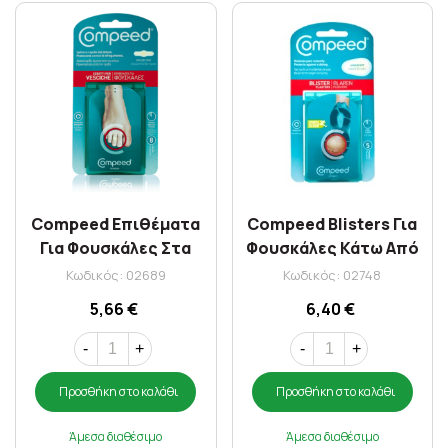
Compeed Επιθέματα
Compeed Blisters Για
Για Φουσκάλες Στα
Φουσκάλες Κάτω Από
Δάχτυλα Των Ποδιών
Το Πέλμα X 5
Κωδικός: 02689
Κωδικός: 02748
8τμχ
5,66 €
6,40 €
-
+
-
+
Προσθήκη στο καλάθι
Προσθήκη στο καλάθι
Άμεσα διαθέσιμο
Άμεσα διαθέσιμο