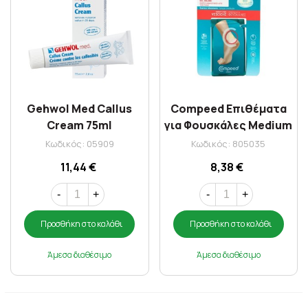
Gehwol Med Callus
Compeed Επιθέματα
Cream 75ml
για Φουσκάλες Medium
10τμχ
Κωδικός: 05909
Κωδικός: 805035
11,44 €
8,38 €
-
+
-
+
Προσθήκη στο καλάθι
Προσθήκη στο καλάθι
Άμεσα διαθέσιμο
Άμεσα διαθέσιμο