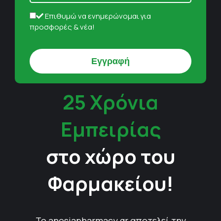
Επιθυμώ να ενημερώνομαι για
προσφορές & νέα!
25 Χρόνια
Εμπειρίας
στο χώρο του
Φαρμακείου!
Το anosiapharmacy.gr αποτελεί την