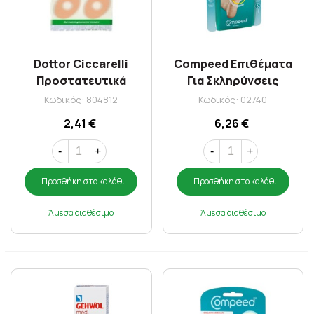
Dottor Ciccarelli
Compeed Επιθέματα
Προστατευτικά
Για Σκληρύνσεις
Επικάλια Για
Medium X 6
Κωδικός: 804812
Κωδικός: 02740
Σκληρύνσεις 4 τεμάχια
2,41 €
6,26 €
-
+
-
+
Προσθήκη στο καλάθι
Προσθήκη στο καλάθι
Άμεσα διαθέσιμο
Άμεσα διαθέσιμο