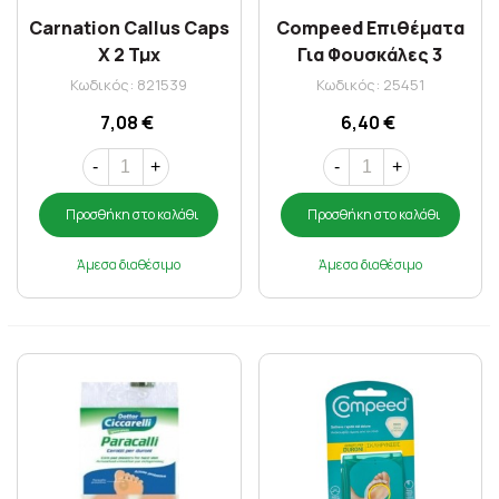
Carnation Callus Caps
Compeed Επιθέματα
X 2 Τμχ
Για Φουσκάλες 3
Διαφορετικά Μεγέθη Χ
Κωδικός: 821539
Κωδικός: 25451
5 Τμχ
7,08 €
6,40 €
-
+
-
+
Προσθήκη στο καλάθι
Προσθήκη στο καλάθι
Άμεσα διαθέσιμο
Άμεσα διαθέσιμο