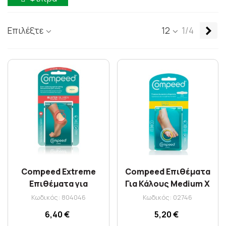
Επ
Επιλέξτε
12
1/4
Compeed Extreme
Compeed Επιθέματα
Επιθέματα για
Για Κάλους Medium X
Έντονες Φουσκάλες X
10
Κωδικός: 804046
Κωδικός: 02746
5 Τμχ
6,40 €
5,20 €