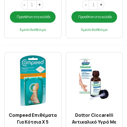
-
+
-
+
Προσθήκη στο καλάθι
Προσθήκη στο καλάθι
Άμεσα διαθέσιμο
Άμεσα διαθέσιμο
Compeed Επιθέματα
Dottor Ciccarelli
Για Κότσια X 5
Αντικαλικό Υγρό Με