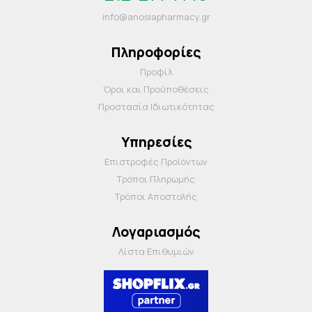
info@anosiapharmacy.gr
Πληροφορίες
Προφίλ
Όροι και Προΰποθέσεις
Προστασία Ιδιωτικότητας
Υπηρεσίες
Επιστροφές Προϊόντων
Τρόποι Πληρωμής
Τρόποι Αποστολής
Λογαριασμός
Λίστα Επιθυμιών