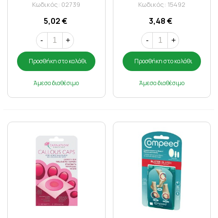
Πινέλο 12 ml
Κωδικός: 02739
Κωδικός: 15492
5,02 €
3,48 €
-
+
-
+
Προσθήκη στο καλάθι
Προσθήκη στο καλάθι
Άμεσα διαθέσιμο
Άμεσα διαθέσιμο