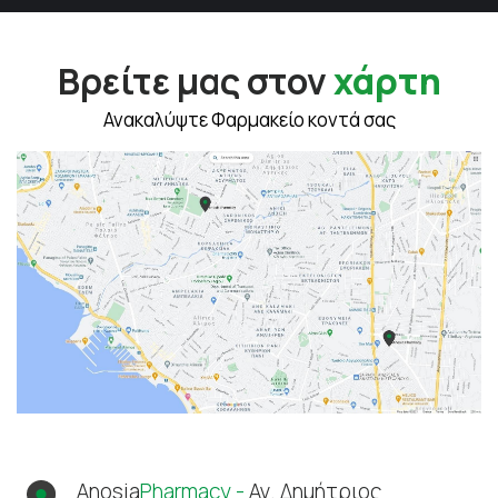
Βρείτε μας στον
χάρτη
Ανακαλύψτε Φαρμακείο κοντά σας
Anosia
Pharmacy -
Αγ. Δημήτριος