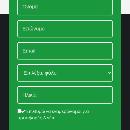
Επιθυμώ να ενημερώνομαι για
προσφορές & νέα!