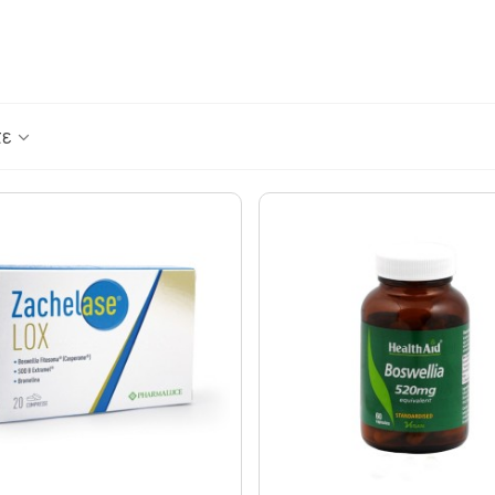
ΟΥΛΕΣ - ΣΗΜ
ΘΥΡΕΟΕΙΔΗΣ
ΨΩΡΙΑΣΗ
ΚΑΤΑΚΡΑΤΗΣΗ ΥΓΡΩΝ - ΔΙΟΥΡΗΤΙΚΑ
ΤΙΟΥ
ΚΡΥΟΛΟΓΗΜΑ
ΚΥΤΤΑΡΙΤΙΔΑ
ΜΝΗΜΗ - ΝΟΗΤΙΚΕΣ ΛΕΙΤΟΥΡΓΙΕΣ
τε
ΜΥΪΚΟΙ ΠΟΝΟΙ - ΠΙΑΣΙΜΑΤΑ
 ΙΩΣΕΙΣ
ΝΑΥΤΙΑ
ΝΕΥΡΟΠΑΘΗΤΙΚΟΣ ΠΟΝΟΣ - ΧΡΟΝΙΟΣ Π
ΝΥΧΙΑ - ΜΑΛΛΙΑ - ΔΕΡΜΑ
ΟΣΤΑ & ΠΡΟΒΛΗΜΑΤΑ ΑΡΘΡΩΣΕΩΝ
ΚΤΟΖΗ
ΟΣΤΕΟΠΟΡΩΣΗ
ΙΗΤΙΚΟΥ
ΟΥΡΙΚΟ ΟΞΥ
ΟΥΡΟΠΟΙΗΤΙΚΟ