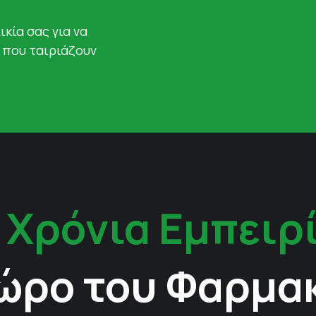
ικία σας για να
 που ταιριάζουν
 Χρόνια Εμπειρ
ώρο του Φαρμα