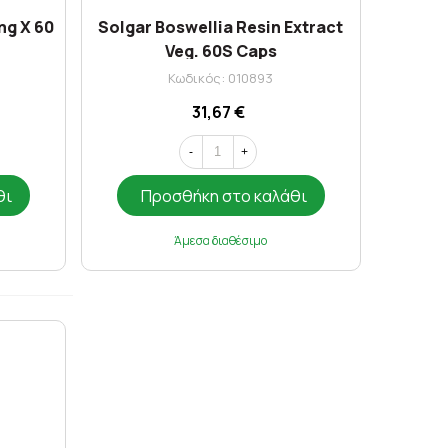
mg X 60
Solgar Boswellia Resin Extract
Veg. 60S Caps
Κωδικός: 010893
31,67 €
-
+
θι
Προσθήκη στο καλάθι
Άμεσα διαθέσιμο