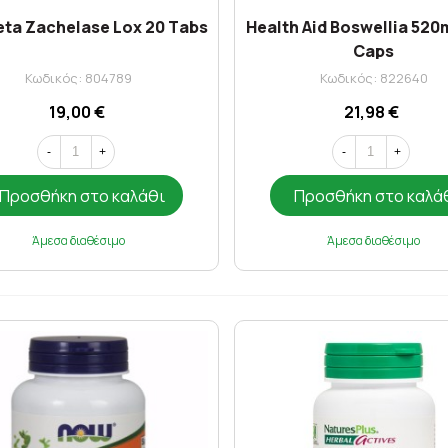
eta Zachelase Lox 20 Τabs
Health Aid Boswellia 520
Caps
Κωδικός: 804789
Κωδικός: 822640
19,00 €
21,98 €
-
+
-
+
Προσθήκη στο καλάθι
Προσθήκη στο καλά
Άμεσα διαθέσιμο
Άμεσα διαθέσιμο