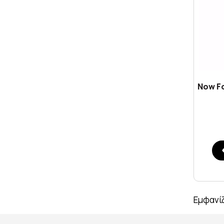
Now Fo
Εμφανίζ