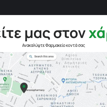
ίτε μας στον
χά
Ανακαλύψτε Φαρμακείο κοντά σας