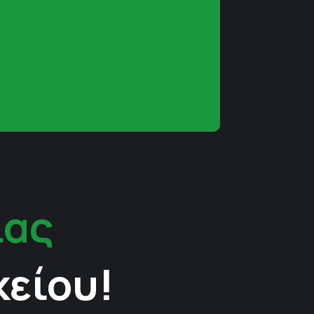
ίας
κείου!