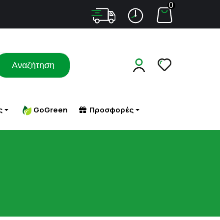
0
Αναζήτηση
ς
GoGreen
Προσφορές
Σ ΜΕ
ΑΔΥΝΑΤΙΣΜΑ
ΠΕΠΤΙΚΟ (ΦΟΥΣΚΩΜΑ - ΔΥΣΠΕΨΙΑ)
ΤΑ
ΠΕΤΡΑ - ΑΜΜΟΣ ΣΤΟΥΣ ΝΕΦΡΟΥΣ
ΑΔΥΝΑΤΙΣΜΑ - ΣΥΣΦΙΞΗ
ΠΙΕΣΗ
ΜΑΤΑ
ΚΥΤΤΑΡΙΤΙΔΑ
ΠΟΛΥΚΥΣΤΙΚΕΣ ΩΟΘΗΚΕΣ
 ΕΡΕΘΙΣΜΟΙ-
ΣΥΜΠΛΗΡΩΜΑΤΑ ΔΙΑΤΡΟΦΗΣ
ΠΟΝΟΚΕΦΑΛΟΣ
ΥΚΗΤΙΑΣΗ
ΣΥΣΦΙΞΗ ΣΤΗΘΟΥΣ
ΠΡΟΒΛΗΜΑΤΑ ΟΡΑΣΗΣ
ΠΡΟΣΤΑΤΗΣ
ΡΟΧΑΛΗΤΟ