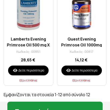
Lamberts Evening
Quest Evening
Primrose Oil 500 mg X
Primrose Oil 1000mg
180 Caps (Ω6)
10% Gla Caps 30S
Κωδικός: 00851
Κωδικός: 00817
28,65 €
14,12 €
Δείτε περισσότερα
Δείτε περισσότερα
Εξαντλήθηκε
Εξαντλήθηκε
Εμφανίζονται τα στοιχεία 1-12 από σύνολο 12