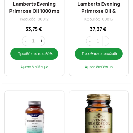
Lamberts Evening
Lamberts Evening
Primrose Oil 1000 mg
Primrose Oil &
(Ω6) X 90 Caps
Starflower Oil 1000 mg
Κωδικός: 00812
Κωδικός: 00815
X 90 Caps (Ω6)
33,75 €
37,37 €
-
+
-
+
Προσθήκη στο καλάθι
Προσθήκη στο καλάθι
Άμεσα διαθέσιμο
Άμεσα διαθέσιμο