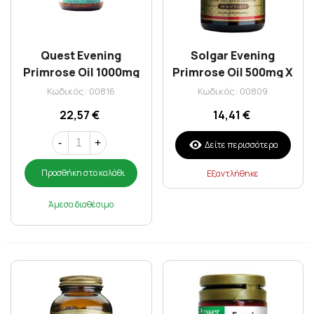
Quest Evening
Solgar Evening
Primrose Oil 1000mg
Primrose Oil 500mg X
10% Gla Caps 90S
30 Softgels
Κωδικός: 00816
Κωδικός: 00809
22,57 €
14,41 €
-
+
Δείτε περισσότερα
Προσθήκη στο καλάθι
Εξαντλήθηκε
Άμεσα διαθέσιμο