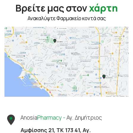
Βρείτε μας στον
χάρτη
Ανακαλύψτε Φαρμακείο κοντά σας
Anosia
Pharmacy -
Αγ. Δημήτριος
Αμφίσσης 21, ΤΚ 173 41, Αγ.