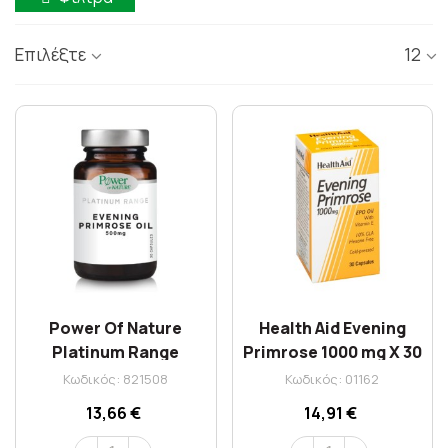
Επιλέξτε
12
Power Of Nature
Health Aid Evening
Platinum Range
Primrose 1000 mg X 30
Evening Primrose Oil
Caps
Κωδικός: 821508
Κωδικός: 01162
500mg X 30caps
13,66 €
14,91 €