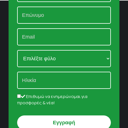
Επιθυμώ να ενημερώνομαι για
προσφορές & νέα!