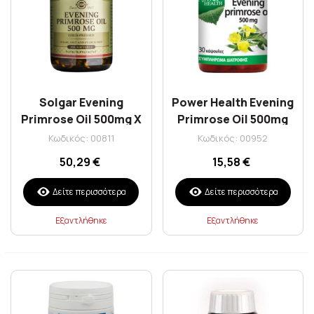
Solgar Evening
Power Health Evening
Primrose Oil 500mg X
Primrose Oil 500mg
180 Softgels
30S
Κωδικός: 00811
Κωδικός: 00952
50,29 €
15,58 €
Δείτε περισσότερα
Δείτε περισσότερα
Εξαντλήθηκε
Εξαντλήθηκε