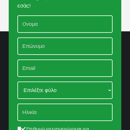
εσάς!
Επιθυμώ να ενημερώνομαι για