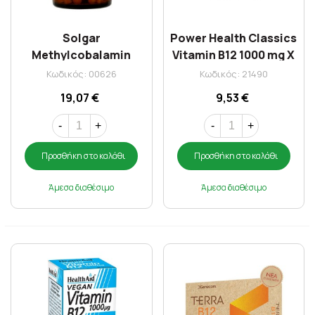
Solgar
Power Health Classics
Methylcobalamin
Vitamin B12 1000 mg X
Vit.B-12 1000Μg
60 Caps
Κωδικός: 00626
Κωδικός: 21490
Nuggets 30S
19,07 €
9,53 €
-
+
-
+
Προσθήκη στο καλάθι
Προσθήκη στο καλάθι
Άμεσα διαθέσιμο
Άμεσα διαθέσιμο