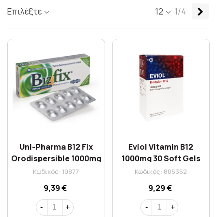
Επ
Επιλέξτε
12
1/4
Uni-Pharma B12 Fix
Eviol Vitamin B12
Orodispersible 1000mg
1000mg 30 Soft Gels
x 30 Tabs
Κωδικός: 10877
Κωδικός: 805362
9,39 €
9,29 €
-
+
-
+