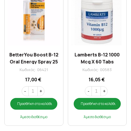
BetterYou Boost B-12
Lamberts B-12 1000
Oral Energy Spray 25
Mcg X 60 Tabs
ml
(Methilcobalamin)
Κωδικός: 06421
Κωδικός: 00583
17,00 €
16,05 €
-
+
-
+
Προσθήκη στο καλάθι
Προσθήκη στο καλάθι
Άμεσα διαθέσιμο
Άμεσα διαθέσιμο