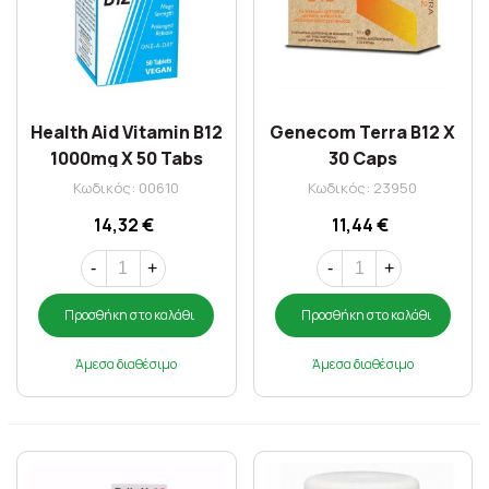
Health Aid Vitamin B12
Genecom Terra B12 X
1000mg X 50 Tabs
30 Caps
Κωδικός: 00610
Κωδικός: 23950
14,32 €
11,44 €
-
+
-
+
Προσθήκη στο καλάθι
Προσθήκη στο καλάθι
Άμεσα διαθέσιμο
Άμεσα διαθέσιμο