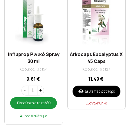
Influprop Ρινικό Spray
Arkocaps Eucalyptus X
30 ml
45 Caps
Κωδικός: 33154
Κωδικός: 63127
9,61 €
11,49 €
-
+
Δείτε περισσότερα
Προσθήκη στο καλάθι
Εξαντλήθηκε
Άμεσα διαθέσιμο