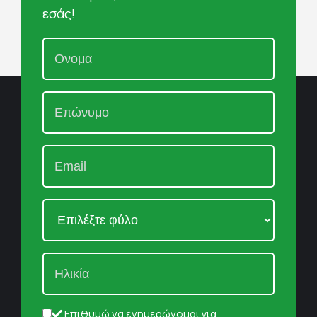
εσάς!
Επιθυμώ να ενημερώνομαι για