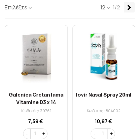
Επ
Επιλέξτε
12
1/2
Galenica Cretan Iama
Iovir Nasal Spray 20ml
Vitamine D3 x 14
Softgels
Κωδικός: 39761
Κωδικός: 804002
7,59 €
10,87 €
-
+
-
+