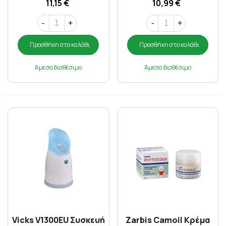
11,15 €
10,99 €
-
+
-
+
Προσθήκη στο καλάθι
Προσθήκη στο καλάθι
Άμεσα διαθέσιμο
Άμεσα διαθέσιμο
Vicks V1300EU Συσκευή
Zarbis Camoil Κρέμα