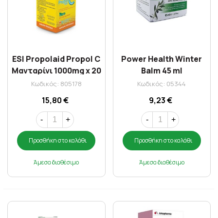
ESI Propolaid Propol C
Power Health Winter
Μανταρίνι 1000mg x 20
Balm 45 ml
αναβράζοντα δισκία
Κωδικός: 805178
Κωδικός: 05344
15,80 €
9,23 €
-
+
-
+
Προσθήκη στο καλάθι
Προσθήκη στο καλάθι
Άμεσα διαθέσιμο
Άμεσα διαθέσιμο