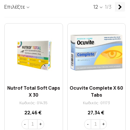
Επ
Επιλέξτε
12
1/3
Nutrof Total Soft Caps
Ocuvite Complete X 60
X 30
Tabs
Κωδικός: 01435
Κωδικός: 01173
22,46 €
27,34 €
-
+
-
+