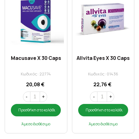
Macusave X 30 Caps
Allvita Eyes X 30 Caps
Κωδικός: 22774
Κωδικός: 01436
20,08 €
22,76 €
-
+
-
+
Προσθήκη στο καλάθι
Προσθήκη στο καλάθι
Άμεσα διαθέσιμο
Άμεσα διαθέσιμο