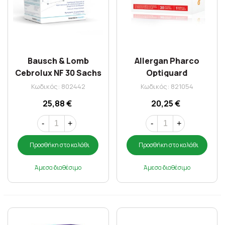
Bausch & Lomb
Allergan Pharco
Cebrolux NF 30 Sachs
Optiguard
Συμπλήρωμα
Κωδικός: 802442
Κωδικός: 821054
Διατροφής Για Την
25,88 €
20,25 €
Προστασία Της
Όρασης 30 Caps
-
+
-
+
Προσθήκη στο καλάθι
Προσθήκη στο καλάθι
Άμεσα διαθέσιμο
Άμεσα διαθέσιμο