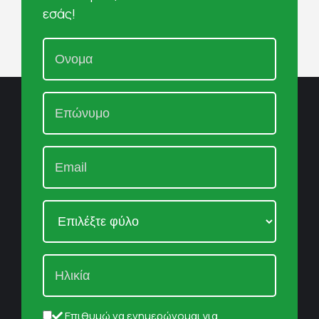
εσάς!
Επιθυμώ να ενημερώνομαι για