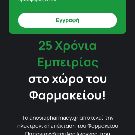
25 Χρόνια
Εμπειρίας
στο χώρο του
Φαρμακείου!
Το anosiapharmacy.gr αποτελεί την
ηλεκτρονική επέκταση του Φαρμακείου
Παπαγιαννόπουλος Ιωάννης, που