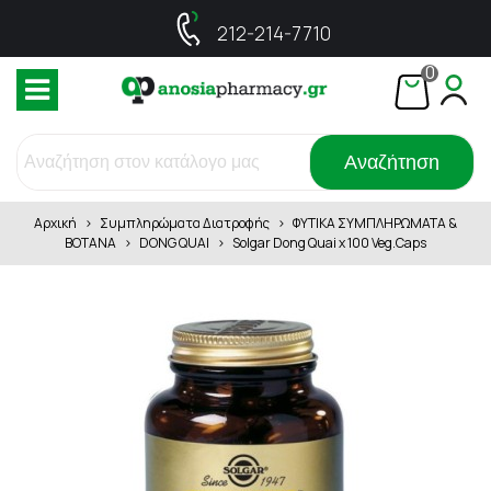
212-214-7710
0
Αναζήτηση
Αρχική
>
Συμπληρώματα Διατροφής
>
ΦΥΤΙΚΑ ΣΥΜΠΛΗΡΩΜΑΤΑ &
ΒΟΤΑΝΑ
>
DONG QUAI
>
Solgar Dong Quai x 100 Veg.Caps