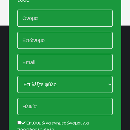
Επιθυμώ να ενημερώνομαι για
προσφορές & νέα!