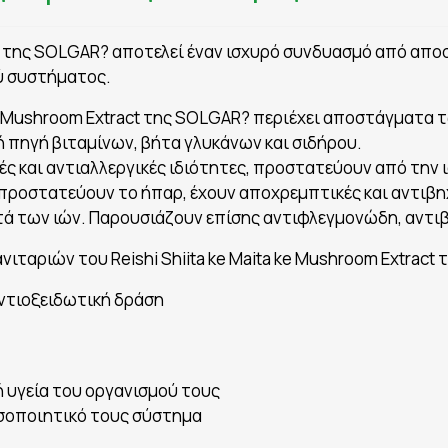
ract της SOLGAR? αποτελεί έναν ισχυρό συνδυασμό από α
ύ συστήματος.
a ke Mushroom Extract της SOLGAR? περιέχει αποστάγματα 
τική πηγή βιταμίνων, βήτα γλυκάνων και σιδήρου.
ς και αντιαλλεργικές ιδιότητες, προστατεύουν από την ι
ροστατεύουν το ήπαρ, έχουν αποχρεμπτικές και αντιβηχ
τά των ιών. Παρουσιάζουν επίσης αντιφλεγμονώδη, αντιβ
ταριών του Reishi Shiita ke Maita ke Mushroom Extract
αντιοξειδωτική δράση
 υγεία του οργανισμού τους
οσοποιητικό τους σύστημα