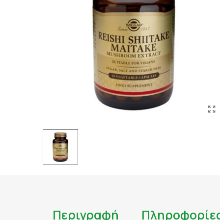
ΤΑΤΟΥΑΖ
ΑΝΤΙΦΛΕΓΜΟΝΩΔΗ
ΑΠΟΤΟΞΙΝΩΣΗ
ΑΠΟΤΟΞΙΝΩΣΗ ΣΥΚΩ
ΑΡΘΡΙΤΙΔΑ
ΑΣΦΑΛΕΣ ΜΑΥΡΙΣΜΑ
ΑΦΥΔΑΤΩΣΗ
ΒΗΧΑΣ/ ΛΟΙΜΩΞΕΙΣ/
ΓΑΣΤΡΕΝΤΕΡΙΚΟ
ΔΙΑΒΗΤΗΣ
ΔΙΑΡΡΟΙΑ
ΔΥΣΑΝΕΞΙΑ ΣΤΗ ΛΑ
ΕΝΙΣΧΥΣΗ ΑΝΟΣΟΠΟ
Περιγραφή
Πληροφορίε