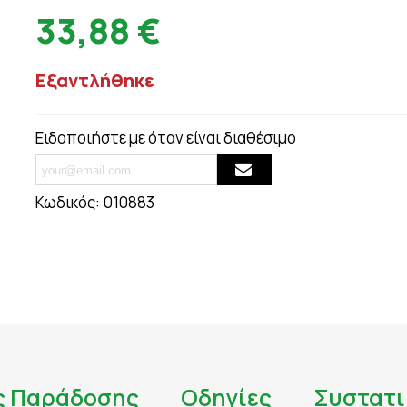
ΟΥΛΕΣ - ΣΗΜ
33,88 €
ΘΥΡΕΟΕΙΔΗΣ
ΨΩΡΙΑΣΗ
ΚΑΤΑΚΡΑΤΗΣΗ ΥΓΡΩΝ - ΔΙΟΥΡΗΤΙΚΑ
ΤΙΟΥ
ΚΡΥΟΛΟΓΗΜΑ
Εξαντλήθηκε
ΚΥΤΤΑΡΙΤΙΔΑ
ΜΝΗΜΗ - ΝΟΗΤΙΚΕΣ ΛΕΙΤΟΥΡΓΙΕΣ
ΜΥΪΚΟΙ ΠΟΝΟΙ - ΠΙΑΣΙΜΑΤΑ
Ειδοποιήστε με όταν είναι διαθέσιμο
 ΙΩΣΕΙΣ
ΝΑΥΤΙΑ
ΝΕΥΡΟΠΑΘΗΤΙΚΟΣ ΠΟΝΟΣ - ΧΡΟΝΙΟΣ Π
ΝΥΧΙΑ - ΜΑΛΛΙΑ - ΔΕΡΜΑ
Κωδικός:
010883
ΟΣΤΑ & ΠΡΟΒΛΗΜΑΤΑ ΑΡΘΡΩΣΕΩΝ
ΚΤΟΖΗ
ΟΣΤΕΟΠΟΡΩΣΗ
ΙΗΤΙΚΟΥ
ΟΥΡΙΚΟ ΟΞΥ
ΟΥΡΟΠΟΙΗΤΙΚΟ
ς Παράδοσης
Οδηγίες
Συστατι