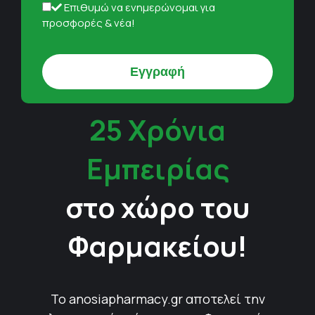
Επιθυμώ να ενημερώνομαι για
προσφορές & νέα!
25 Χρόνια
Εμπειρίας
στο χώρο του
Φαρμακείου!
Το anosiapharmacy.gr αποτελεί την