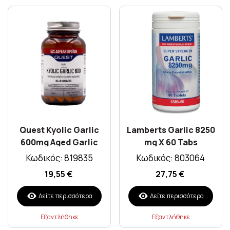
Quest Kyolic Garlic
Lamberts Garlic 8250
600mg Aged Garlic
mg X 60 Tabs
Extract X 60 Tabs +
Κωδικός: 819835
Κωδικός: 803064
Δώρο 30 Caps
19,55 €
27,75 €
Δείτε περισσότερα
Δείτε περισσότερα
Εξαντλήθηκε
Εξαντλήθηκε