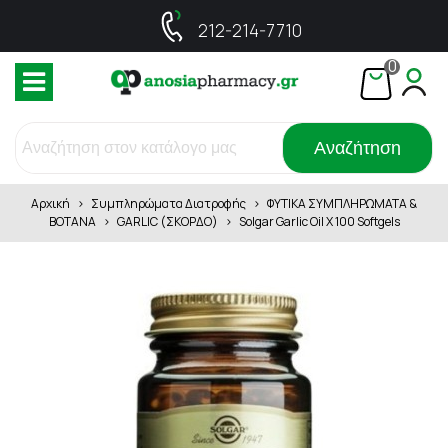
212-214-7710
0
Αναζήτηση
Αρχική
>
Συμπληρώματα Διατροφής
>
ΦΥΤΙΚΑ ΣΥΜΠΛΗΡΩΜΑΤΑ &
ΒΟΤΑΝΑ
>
GARLIC (ΣΚΟΡΔΟ)
>
Solgar Garlic Oil X 100 Softgels