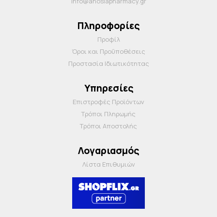
info@anosiapharmacy.gr
Πληροφορίες
Προφίλ
Όροι και Προΰποθέσεις
Προστασία Ιδιωτικότητας
Υπηρεσίες
Επιστροφές Προϊόντων
Τρόποι Πληρωμής
Τρόποι Αποστολής
Λογαριασμός
Λίστα Επιθυμιών