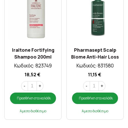
Iraltone Fortifying
Pharmasept Scalp
Shampoo 200ml
Biome Anti-Hair Loss
Shampoo 400ml
Κωδικός: 823749
Κωδικός: 831580
18,52 €
11,15 €
-
+
-
+
Προσθήκη στο καλάθι
Προσθήκη στο καλάθι
Άμεσα διαθέσιμο
Άμεσα διαθέσιμο