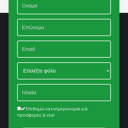
Επιθυμώ να ενημερώνομαι για
προσφορές & νέα!