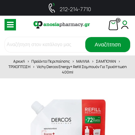
212-214-7710
0
Αναζήτηση
Αρχική
>
Προϊόντα Περιποίησης
>
ΜΑΛΛΙΑ
>
ΣΑΜΠΟΥΑΝ
>
ΤΡΙΧΟΠΤΩΣΗ
>
Vichy Dercos Energy+ Refill Σαμπουάν Για Τριχόπτωση
400ml