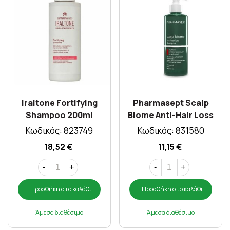
Iraltone Fortifying
Pharmasept Scalp
Shampoo 200ml
Biome Anti-Hair Loss
Shampoo 400ml
Κωδικός: 823749
Κωδικός: 831580
18,52 €
11,15 €
-
+
-
+
Προσθήκη στο καλάθι
Προσθήκη στο καλάθι
Άμεσα διαθέσιμο
Άμεσα διαθέσιμο