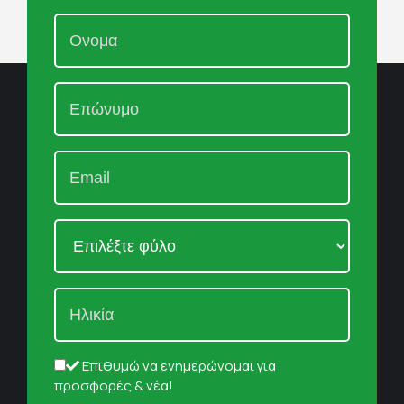
Επιθυμώ να ενημερώνομαι για
προσφορές & νέα!