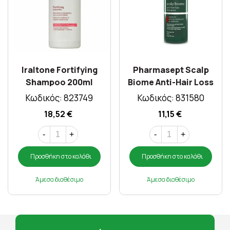
Iraltone Fortifying
Pharmasept Scalp
Shampoo 200ml
Biome Anti-Hair Loss
Shampoo 400ml
Κωδικός: 823749
Κωδικός: 831580
18,52 €
11,15 €
-
+
-
+
Προσθήκη στο καλάθι
Προσθήκη στο καλάθι
Άμεσα διαθέσιμο
Άμεσα διαθέσιμο