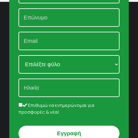
Επιθυμώ να ενημερώνομαι για
προσφορές & νέα!