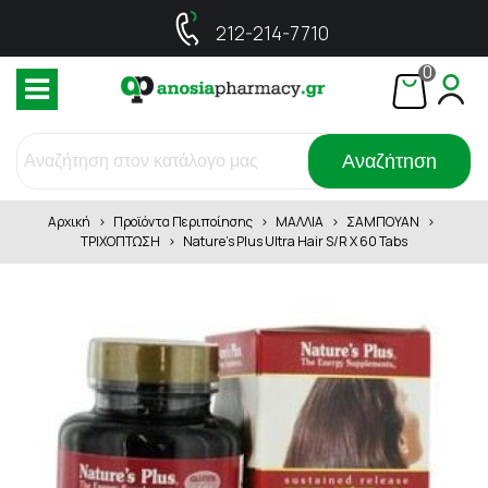
212-214-7710
0
Αναζήτηση
Αρχική
>
Προϊόντα Περιποίησης
>
ΜΑΛΛΙΑ
>
ΣΑΜΠΟΥΑΝ
>
ΤΡΙΧΟΠΤΩΣΗ
>
Nature's Plus Ultra Hair S/R X 60 Tabs