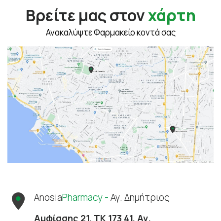
Βρείτε μας στον
χάρτη
Ανακαλύψτε Φαρμακείο κοντά σας
Anosia
Pharmacy -
Αγ. Δημήτριος
Αμφίσσης 21, ΤΚ 173 41, Αγ.