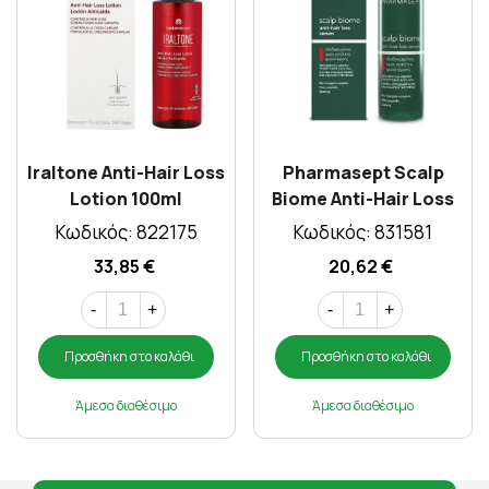
Iraltone Anti-Hair Loss
Pharmasept Scalp
Lotion 100ml
Biome Anti-Hair Loss
Serum 100ml
Κωδικός: 822175
Κωδικός: 831581
33,85 €
20,62 €
-
+
-
+
Προσθήκη στο καλάθι
Προσθήκη στο καλάθι
Άμεσα διαθέσιμο
Άμεσα διαθέσιμο