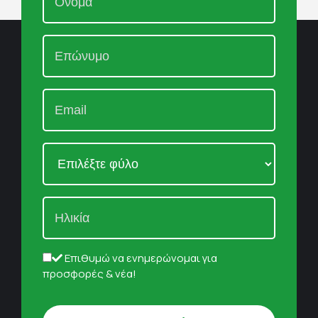
Επιθυμώ να ενημερώνομαι για
προσφορές & νέα!