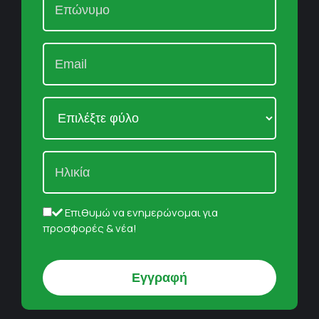
Επιθυμώ να ενημερώνομαι για
προσφορές & νέα!