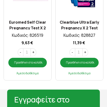
Euromed Self Clear
Clearblue Ultra Early
Pregnancy Test X 2
Pregnancy X 2 Test
Test
Κωδικός: 826519
Κωδικός: 828827
9,63 €
11,39 €
-
+
-
+
Προσθήκη στο καλάθι
Προσθήκη στο καλάθι
Άμεσα διαθέσιμο
Άμεσα διαθέσιμο
Εγγραφείτε στο