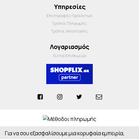
Υπηρεσίες
Επιστροφές Προϊόντων
Τρόποι Πληρωμής
Τρόποι Αποστολής
Λογαριασμός
Λίστα Επιθυμιών
Για να σου εξασφαλίσουμε μια κορυφαία εμπειρία,
Anosiapharmacy © 2026 - All Rights Reserved