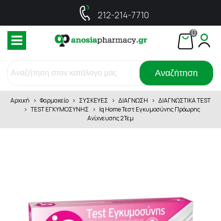
212-214-7710
0
Αναζήτηση
Αρχική
>
Φαρμακείο
>
ΣΥΣΚΕΥΕΣ
>
ΔΙΑΓΝΩΣΗ
>
ΔΙΑΓΝΩΣΤΙΚΑ TEST
>
TEST ΕΓΚΥΜΟΣΥΝΗΣ
>
Iq Home Τεστ Εγκυμοσύνης Πρόωρης
Ανίχνευσης 2Τεμ