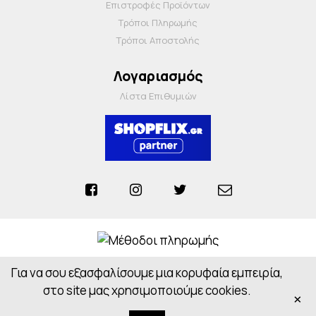
Επιστροφές Προϊόντων
Τρόποι Πληρωμής
Τρόποι Αποστολής
Λογαριασμός
Λίστα Επιθυμιών
Για να σου εξασφαλίσουμε μια κορυφαία εμπειρία,
Anosiapharmacy © 2026 - All Rights Reserved
Powered by
CloudOn
στο site μας χρησιμοποιούμε cookies.
×