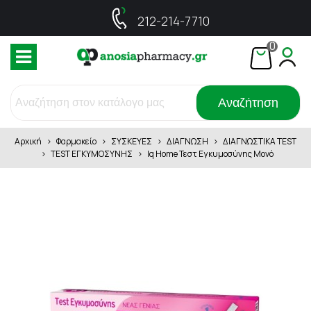
212-214-7710
0
Αναζήτηση
Αρχική
>
Φαρμακείο
>
ΣΥΣΚΕΥΕΣ
>
ΔΙΑΓΝΩΣΗ
>
ΔΙΑΓΝΩΣΤΙΚΑ TEST
>
TEST ΕΓΚΥΜΟΣΥΝΗΣ
>
Iq Home Τεστ Εγκυμοσύνης Μονό