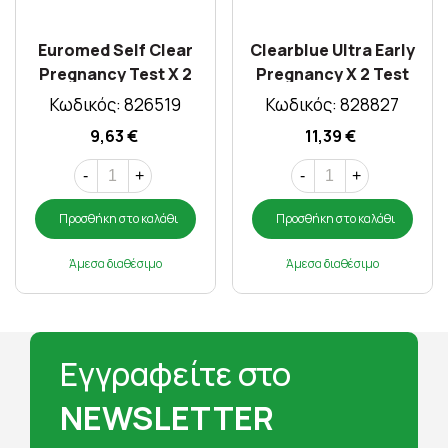
Euromed Self Clear
Clearblue Ultra Early
Pregnancy Test X 2
Pregnancy X 2 Test
Test
Κωδικός: 826519
Κωδικός: 828827
9,63 €
11,39 €
-
+
-
+
Προσθήκη στο καλάθι
Προσθήκη στο καλάθι
Άμεσα διαθέσιμο
Άμεσα διαθέσιμο
Εγγραφείτε στο
NEWSLETTER