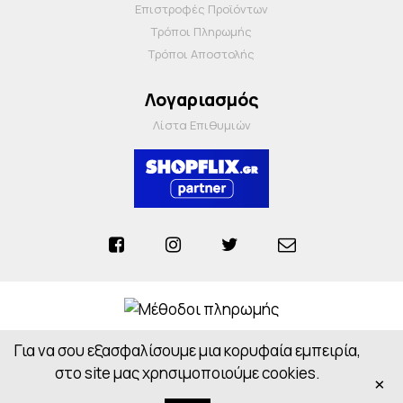
Επιστροφές Προϊόντων
Τρόποι Πληρωμής
Τρόποι Αποστολής
Λογαριασμός
Λίστα Επιθυμιών
Για να σου εξασφαλίσουμε μια κορυφαία εμπειρία,
Anosiapharmacy © 2026 - All Rights Reserved
Powered by
CloudOn
στο site μας χρησιμοποιούμε cookies.
×