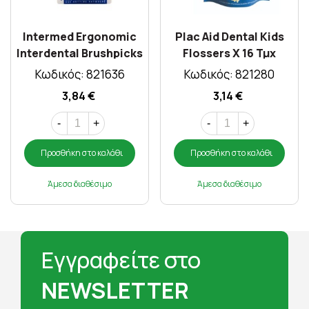
Intermed Ergonomic
Plac Aid Dental Kids
Interdental Brushpicks
Flossers X 16 Τμχ
60 Picks
Κωδικός: 821636
Κωδικός: 821280
3,84 €
3,14 €
-
+
-
+
Προσθήκη στο καλάθι
Προσθήκη στο καλάθι
Άμεσα διαθέσιμο
Άμεσα διαθέσιμο
Εγγραφείτε στο
NEWSLETTER