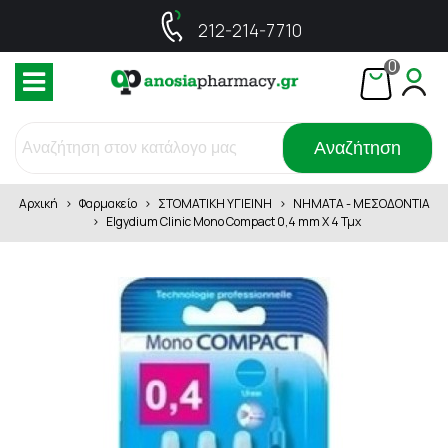
212-214-7710
0
Αναζήτηση
Αρχική
>
Φαρμακείο
>
ΣΤΟΜΑΤΙΚΗ ΥΓΙΕΙΝΗ
>
ΝΗΜΑΤΑ - ΜΕΣΟΔΟΝΤΙΑ
>
Elgydium Clinic Mono Compact 0,4 mm X 4 Τμχ