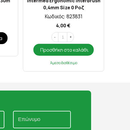
e 30m
Intermed Ergonomic Interbrush
Interm
0,4mm Size 0 Ροζ
0
Κωδικός: 823831
4,00 €
α
-
+
Προσθήκη στο καλάθι
Π
Άμεσα διαθέσιμο