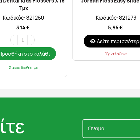
d Dental Kids Flossers X 16
Jordan Floss Easy Slid
Τμχ
Κωδικός: 821280
Κωδικός: 821273
3,14 €
5,95 €
Δείτε περισσότερ
-
+
Προσθήκη στο καλάθι
Εξαντλήθηκε
Άμεσα διαθέσιμο
ίτε