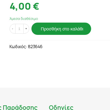
ΟΥΛΕΣ - ΣΗΜ
4,00 €
ΘΥΡΕΟΕΙΔΗΣ
ΨΩΡΙΑΣΗ
ΚΑΤΑΚΡΑΤΗΣΗ ΥΓΡΩΝ - ΔΙΟΥΡΗΤΙΚΑ
ΤΙΟΥ
ΚΡΥΟΛΟΓΗΜΑ
Άμεσα διαθέσιμο
ΚΥΤΤΑΡΙΤΙΔΑ
Προσθήκη στο καλάθι
ΜΝΗΜΗ - ΝΟΗΤΙΚΕΣ ΛΕΙΤΟΥΡΓΙΕΣ
-
+
ΜΥΪΚΟΙ ΠΟΝΟΙ - ΠΙΑΣΙΜΑΤΑ
 ΙΩΣΕΙΣ
ΝΑΥΤΙΑ
Κωδικός:
823646
ΝΕΥΡΟΠΑΘΗΤΙΚΟΣ ΠΟΝΟΣ - ΧΡΟΝΙΟΣ Π
ΝΥΧΙΑ - ΜΑΛΛΙΑ - ΔΕΡΜΑ
ΟΣΤΑ & ΠΡΟΒΛΗΜΑΤΑ ΑΡΘΡΩΣΕΩΝ
ΚΤΟΖΗ
ΟΣΤΕΟΠΟΡΩΣΗ
ΙΗΤΙΚΟΥ
ΟΥΡΙΚΟ ΟΞΥ
ΟΥΡΟΠΟΙΗΤΙΚΟ
ς Παράδοσης
Οδηγίες