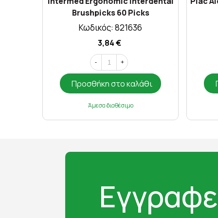
Intermed Ergonomic Interdental
Plac Ai
Brushpicks 60 Picks
Κωδικός: 821636
3,84 €
-
+
Προσθήκη στο καλάθι
Άμεσα διαθέσιμο
Εγγραφε