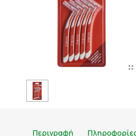
ΤΑΤΟΥΑΖ
ΑΝΤΙΦΛΕΓΜΟΝΩΔΗ
ΑΠΟΤΟΞΙΝΩΣΗ
ΑΠΟΤΟΞΙΝΩΣΗ ΣΥΚΩ
ΑΡΘΡΙΤΙΔΑ
ΑΣΦΑΛΕΣ ΜΑΥΡΙΣΜΑ
ΑΦΥΔΑΤΩΣΗ
ΒΗΧΑΣ/ ΛΟΙΜΩΞΕΙΣ/
ΓΑΣΤΡΕΝΤΕΡΙΚΟ
ΔΙΑΒΗΤΗΣ
ΔΙΑΡΡΟΙΑ
ΔΥΣΑΝΕΞΙΑ ΣΤΗ ΛΑ
ΕΝΙΣΧΥΣΗ ΑΝΟΣΟΠΟ
Περιγραφή
Πληροφορίε