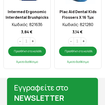
Intermed Ergonomic
Plac Aid Dental Kids
Interdental Brushpicks
Flossers X 16 Τμχ
60 Picks
Κωδικός: 821636
Κωδικός: 821280
3,84 €
3,14 €
-
+
-
+
Προσθήκη στο καλάθι
Προσθήκη στο καλάθι
Άμεσα διαθέσιμο
Άμεσα διαθέσιμο
Εγγραφείτε στο
NEWSLETTER