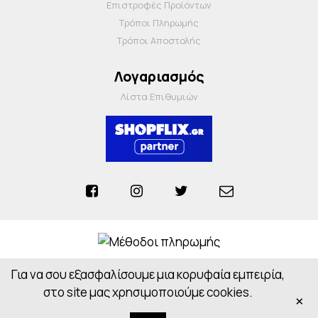
Επιστροφές Προϊόντων
Τρόποι Πληρωμής
Τρόποι Αποστολής
Λογαριασμός
Λίστα Επιθυμιών
Για να σου εξασφαλίσουμε μια κορυφαία εμπειρία,
Anosiapharmacy © 2026 - All Rights Reserved
Powered by
CloudOn
στο site μας χρησιμοποιούμε cookies.
×