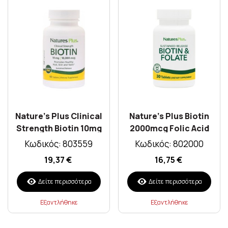
Nature's Plus Clinical
Nature's Plus Biotin
Strength Biotin 10mg
2000mcg Folic Acid
90 ταμπλέτες
800mcg 30tabs
Κωδικός: 803559
Κωδικός: 802000
19,37 €
16,75 €
Δείτε περισσότερα
Δείτε περισσότερα
Εξαντλήθηκε
Εξαντλήθηκε