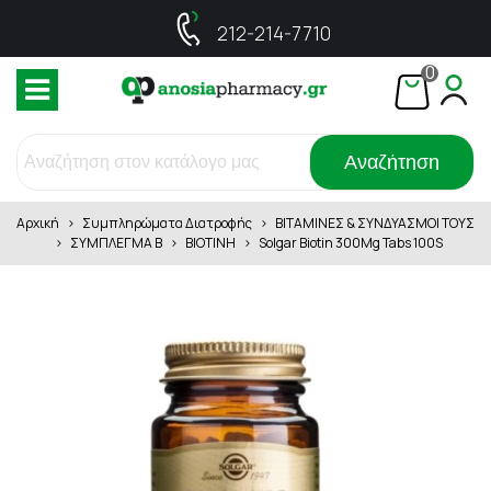
212-214-7710
0
Αναζήτηση
Αρχική
>
Συμπληρώματα Διατροφής
>
ΒΙΤΑΜΙΝΕΣ & ΣΥΝΔΥΑΣΜΟΙ ΤΟΥΣ
>
ΣΥΜΠΛΕΓΜΑ B
>
ΒΙΟΤΙΝΗ
>
Solgar Biotin 300Μg Tabs 100S