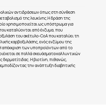
εταβολικών αντιδράσεων όπως στη σύνθεση
μεταβολισμό της λευκίνης.Η δράση της
οποίο χρησιμοποιείται ως υπόστρωμα για
 που καταλύονται από ένζυμα, που
οξυλάση του ακέτυλο-CoA που καταλύει τη
λικής καρβοξυλάσης, ενός ενζύμου της
 Η απέκκριση των υποπροϊόντων από το
ριέχεται σε πολλά σκευάσματα καλλυντικών
 δερματίτιδας. Η βιοτίνη, πιθανώς,
ι εμποδίζοντας την ανάπτυξη διαβητικής