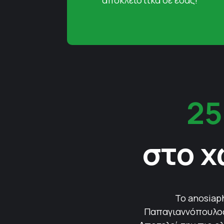
25
στο χ
Το anosiap
Παπαγιαννόπουλος 