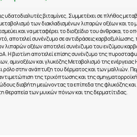
ι στις υδατοδιαλυτές βιταμίνες. Συμμετέχει σε πλήθος μ
μεταβολισμό των διακλαδισμένων λιπαρών οξέων και το 
εσμεύει και να μεταφέρει το διοξείδιο του άνθρακα, το 
αυτό, αποτελεί συνένζυμο σε αντιδράσεις καρβοξυλίωσης,
ν λιπαρών οξέων αποτελεί συνένζυμο του ενζύμου καρβ
A. Η βιοτίνη αποτελεί επίσης συνένζυμο της πυροσταφυ
ων, αμινοξέων και γλυκόζης Μεταβολισμό της ενέργειας
ι ρόλο στην ανάπτυξη του δέρματος και των μαλλιών. Πε
 αντιμετώπιση της τριχόπτωσης και της σμηγματορροϊκής
ρώδους διαβήτη μειώνοντας τα επίπεδα της φλυκόζης κα
τη θεραπεία των μυικών πόνων και της δερματίτιδας.