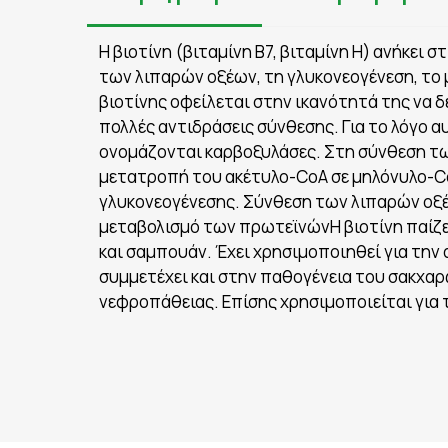
Η βιοτίνη (βιταμίνη Β7, βιταμίνη Η) ανήκε
των λιπαρών οξέων, τη γλυκονεογένεση, το 
βιοτίνης οφείλεται στην ικανότητά της να δ
πολλές αντιδράσεις σύνθεσης. Για το λόγο 
ονομάζονται καρβοξυλάσες. Στη σύνθεση τω
μετατροπή του ακέτυλο-CoA σε μηλόνυλο-Co
γλυκονεογένεσης. Σύνθεση των λιπαρών οξέ
μεταβολισμό των πρωτεϊνώνΗ βιοτίνη παίζε
και σαμπουάν. Έχει χρησιμοποιηθεί για την
συμμετέχει και στην παθογένεια του σακχα
νεφροπάθειας. Επίσης χρησιμοποιείται για 