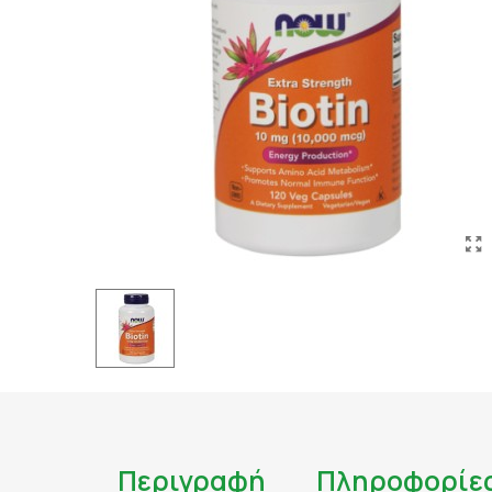
ΤΑΤΟΥΑΖ
ΑΝΤΙΦΛΕΓΜΟΝΩΔΗ
ΑΠΟΤΟΞΙΝΩΣΗ
ΑΠΟΤΟΞΙΝΩΣΗ ΣΥΚΩ
ΑΡΘΡΙΤΙΔΑ
ΑΣΦΑΛΕΣ ΜΑΥΡΙΣΜΑ
ΑΦΥΔΑΤΩΣΗ
ΒΗΧΑΣ/ ΛΟΙΜΩΞΕΙΣ/
ΓΑΣΤΡΕΝΤΕΡΙΚΟ
ΔΙΑΒΗΤΗΣ
ΔΙΑΡΡΟΙΑ
ΔΥΣΑΝΕΞΙΑ ΣΤΗ ΛΑ
ΕΝΙΣΧΥΣΗ ΑΝΟΣΟΠΟ
Περιγραφή
Πληροφορίε