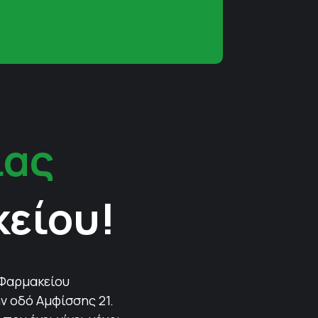
ίας
κείου!
 Φαρμακείου
ν οδό Αμφίσσης 21.