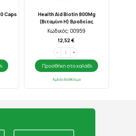
90 Caps
Health Aid Biotin 800Μg
Solg
(Bιταμίνη Η) Βραδείας
Αποδέσμευσης X 30 Tabs
Κωδικός: 00959
12,52 €
-
+
θι
Προσθήκη στο καλάθι
Π
Άμεσα διαθέσιμο