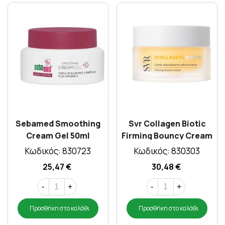
Sebamed Smoothing
Svr Collagen Biotic
Cream Gel 50ml
Firming Bouncy Cream
50ml
Κωδικός: 830723
Κωδικός: 830303
25,47 €
30,48 €
-
+
-
+
Προσθήκη στο καλάθι
Προσθήκη στο καλάθι