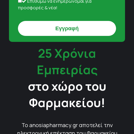
Επιθυμώ να ενημερώνομαι για
προσφορές & νέα!
25 Χρόνια
Εμπειρίας
στο χώρο του
Φαρμακείου!
Το anosiapharmacy.gr αποτελεί την
ηλεκτρονική επέκταση του Φαρμακείου