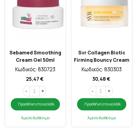
Sebamed Smoothing
Svr Collagen Biotic
Cream Gel 50ml
Firming Bouncy Cream
50ml
Κωδικός: 830723
Κωδικός: 830303
25,47 €
30,48 €
-
+
-
+
Προσθήκη στο καλάθι
Προσθήκη στο καλάθι
Άμεσα διαθέσιμο
Άμεσα διαθέσιμο