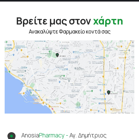
Βρείτε μας στον
χάρτη
Ανακαλύψτε Φαρμακείο κοντά σας
Anosia
Pharmacy -
Αγ. Δημήτριος