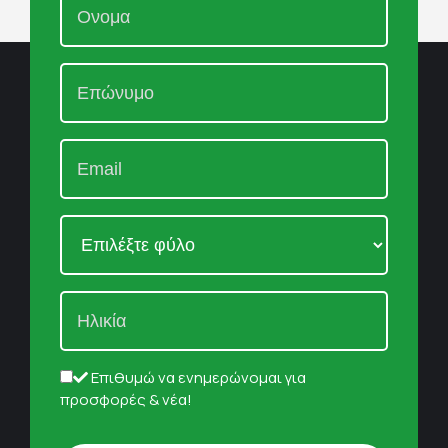
Επιθυμώ να ενημερώνομαι για
προσφορές & νέα!