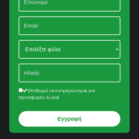
Επιθυμώ να ενημερώνομαι για
προσφορές & νέα!