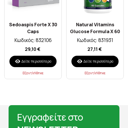
Sedoaspis Forte X 30
Natural Vitamins
Caps
Glucose Formula X 60
Caps
Κωδικός: 832106
Κωδικός: 831931
29,10 €
27,11 €
Δείτε περισσότερα
Δείτε περισσότερα
Εξαντλήθηκε
Εξαντλήθηκε
Εγγραφείτε στο