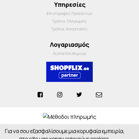
Υπηρεσίες
Επιστροφές Προϊόντων
Τρόποι Πληρωμής
Τρόποι Αποστολής
Λογαριασμός
Λίστα Επιθυμιών
Για να σου εξασφαλίσουμε μια κορυφαία εμπειρία,
Anosiapharmacy © 2026 - All Rights Reserved
Powered by
CloudOn
στο site μας χρησιμοποιούμε cookies.