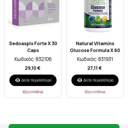
Sedoaspis Forte X 30
Natural Vitamins
Caps
Glucose Formula X 60
Caps
Κωδικός: 832106
Κωδικός: 831931
29,10 €
27,11 €
Δείτε περισσότερα
Δείτε περισσότερα
Εξαντλήθηκε
Εξαντλήθηκε