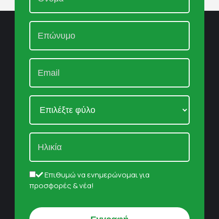
Επιθυμώ να ενημερώνομαι για
προσφορές & νέα!