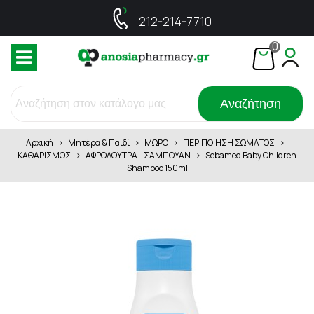
212-214-7710
0
Αναζήτηση
Αρχική
>
Μητέρα & Παιδί
>
ΜΩΡΟ
>
ΠΕΡΙΠΟΙΗΣΗ ΣΩΜΑΤΟΣ
>
ΚΑΘΑΡΙΣΜΟΣ
>
ΑΦΡΟΛΟΥΤΡΑ - ΣΑΜΠΟΥΑΝ
>
Sebamed Baby Children
Shampoo 150ml