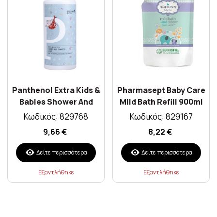
Panthenol Extra Kids &
Pharmasept Baby Care
Babies Shower And
Mild Bath Refill 900ml
Shampoo 2 In 1 1lt
Κωδικός: 829768
Κωδικός: 829167
9,66 €
8,22 €
Δείτε περισσότερα
Δείτε περισσότερα
Εξαντλήθηκε
Εξαντλήθηκε